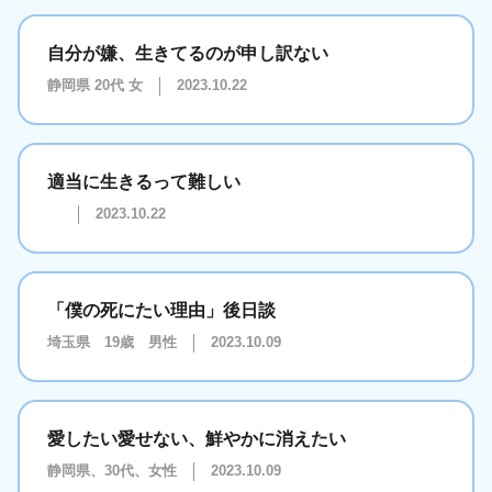
発達障がい
セクマイ
自分が嫌、生きてるのが申し訳ない
仕事について
家族について
静岡県 20代 女
2023.10.22
依存
モラハラ
宗
世代
適当に生きるって難しい
20代
30代
40
2023.10.22
10代
「僕の死にたい理由」後日談
埼玉県 19歳 男性
2023.10.09
愛したい愛せない、鮮やかに消えたい
静岡県、30代、女性
2023.10.09