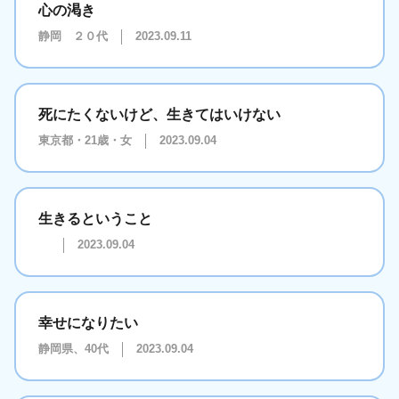
心の渇き
静岡 ２０代
2023.09.11
死にたくないけど、生きてはいけない
東京都・21歳・女
2023.09.04
生きるということ
2023.09.04
幸せになりたい
静岡県、40代
2023.09.04