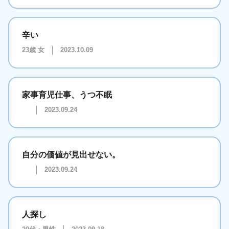
辛い
23歳 女
2023.10.09
家事育児仕事、うつ不眠
2023.09.24
自分の価値が見出せない。
2023.09.24
人探し