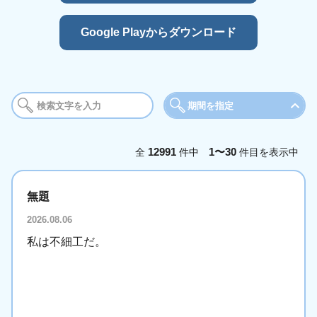
Google Playからダウンロード
期間を指定
期間
12991
1〜30
全
件中
件目を表示中
今日
今週
今
無題
年月を選択
2026.08.06
2025年
2026年
私は不細工だ。
1月
2月
3
5月
6月
7
9月
10月
11