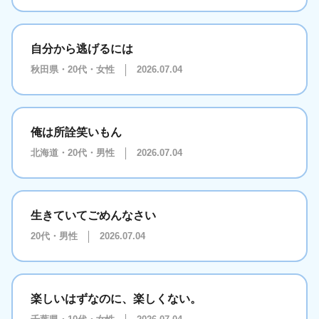
自分から逃げるには
秋田県・20代・女性
2026.07.04
俺は所詮笑いもん
北海道・20代・男性
2026.07.04
生きていてごめんなさい
20代・男性
2026.07.04
楽しいはずなのに、楽しくない。