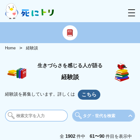
Home
経験談
生きづらさを感じる人が語る
経験談
経験談を募集しています。詳しくは
こちら
タグ・世代を検索
タグ
1902
61〜90
全
件中
件目を表示中