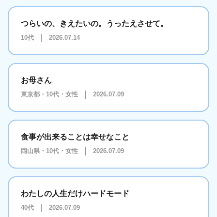
性被害・セクハラ
依存
つらいの、きえたいの。うったえさせて。
支援活用
発達障がい
10代
2026.07.14
仕事について
家族について
世代
お母さん
10代
20代
30
東京都・10代・女性
2026.07.09
50代～
食事が出来ることは幸せなこと
岡山県・10代・女性
2026.07.09
わたしの人生だけハードモード
40代
2026.07.09