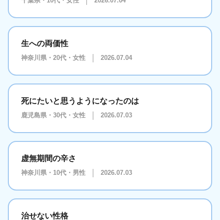
千葉県・10代・女性
2026.07.04
生への両価性
神奈川県・20代・女性
2026.07.04
死にたいと思うようになったのは
鹿児島県・30代・女性
2026.07.03
虚無期間の辛さ
神奈川県・10代・男性
2026.07.03
治せない性格