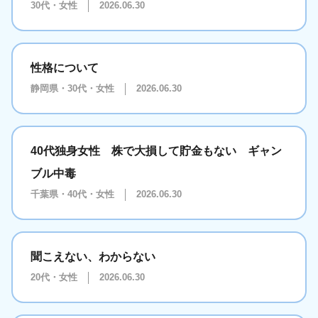
30代・女性
2026.06.30
性格について
静岡県・30代・女性
2026.06.30
40代独身女性 株で大損して貯金もない ギャン
ブル中毒
千葉県・40代・女性
2026.06.30
聞こえない、わからない
20代・女性
2026.06.30