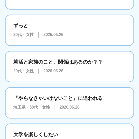
ずっと
20代・女性
2026.06.26
就活と家族のこと、関係はあるのか？？
20代・女性
2026.06.26
『やらなきゃいけないこと』に追われる
埼玉県・30代・女性
2026.06.26
大学を楽しくしたい