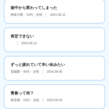
途中から変わってしまった
神奈川県・10代・女性
2024.08.12
肯定できない
2024.08.12
ずっと疲れていて辛い休みたい
宮城県・40代・女性
2024.08.06
青春って何？
東京都・10代・女性
2024.08.06