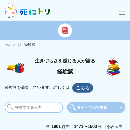
Home
経験談
生きづらさを感じる人が語る
経験談
経験談を募集しています。詳しくは
こちら
タグ・世代を検索
タグ
1901
1471〜1500
全
件中
件目を表示中