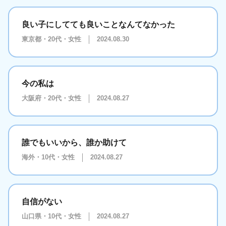
性被害・セクハラ
依存
良い子にしてても良いことなんてなかった
支援活用
発達障がい
東京都・20代・女性
2024.08.30
仕事について
家族について
世代
今の私は
10代
20代
30
大阪府・20代・女性
2024.08.27
50代～
誰でもいいから、誰か助けて
海外・10代・女性
2024.08.27
自信がない
山口県・10代・女性
2024.08.27