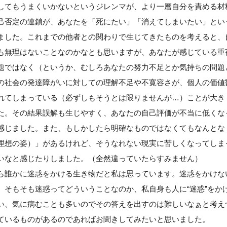
してもうまくいかないというジレンマが、より一層自分を責める材
己否定の連鎖が、あなたを「死にたい」「消えてしまいたい」とい
ました。これまでの他者との関わりで生じてきたものを考えると、
も無理はないことなのかなとも思いますが、あなたが感じている重
題ではなく（というか、むしろあなたの努力不足とか気持ちの問題
の社会の発達障がいに対しての理解不足や不寛容さが、個人の価値
れてしまっている（必ずしもそうとは限りませんが…）ことが大き
た。その結果誤解も生じやすく、あなたの自己評価が不当に低くな
感じました。また、もしかしたら明確なものではなくてもなんとな
理想の姿）」があるけれど、そうなれない現実に苦しくなってしま
いなと感じたりしました。（全然違っていたらすみません）
ら誰かに迷惑をかける生き物だと私は思っています。迷惑をかけな
、そもそも迷惑ってどういうことなのか、私自身も人に“迷惑”をか
い、気に病むことも多いのでその答えを出すのは難しいなぁと考え
ているものがあるのであればお聞きしてみたいと思いました。