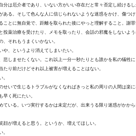
自分は厄介者であり、いない方がいい存在だと常々否定し続けるし
がある。そして色んな人に信じられないような迷惑をかけ、傷つけ
ることに無自覚で、距離を取られた後にやっと理解すること。謝罪
と投薬治療を受けたり、メモを取ったり、会話の邪魔をしないよう
の、それもうまくいかない。
いや、というより消えてしまいたい。
、悲しませたくない。これ以上一分一秒たりとも誰かを私の犠牲に
当たり前だけどそれ以上被害が増えることはない。
い。
のせいで生じるトラブルがなくなればきっと私の周りの人間は楽に
も早く死にたい。
めている。いつ実行するかは未定だが、出来うる限り迷惑がかから
笑顔が増えると思う。というか、増えてほしい。
い。