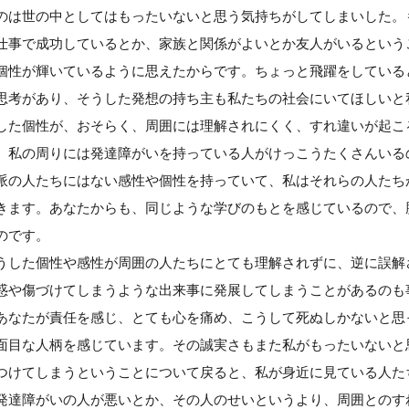
のは世の中としてはもったいないと思う気持ちがしてしまいした。
仕事で成功しているとか、家族と関係がよいとか友人がいるという
個性が輝いているように思えたからです。ちょっと飛躍をしている
思考があり、そうした発想の持ち主も私たちの社会にいてほしいと
した個性が、おそらく、周囲には理解されにくく、すれ違いが起こ
。私の周りには発達障がいを持っている人がけっこうたくさんいる
派の人たちにはない感性や個性を持っていて、私はそれらの人たち
きます。あなたからも、同じような学びのもとを感じているので、
のです。
うした個性や感性が周囲の人たちにとても理解されずに、逆に誤解
惑や傷づけてしまうような出来事に発展してしまうことがあるのも
あなたが責任を感じ、とても心を痛め、こうして死ぬしかないと思
面目な人柄を感じています。その誠実さもまた私がもったいないと
つけてしまうということについて戻ると、私が身近に見ている人た
発達障がいの人が悪いとか、その人のせいというより、周囲とのす