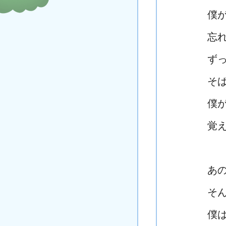
僕
忘
ず
そ
僕
覚
あ
そ
僕