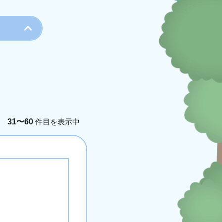
真
その他
テーマ
手芸
音楽
31〜60
件目を表示中