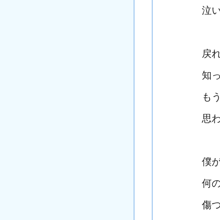
泣
戻
知
も
思
僕
何
傷