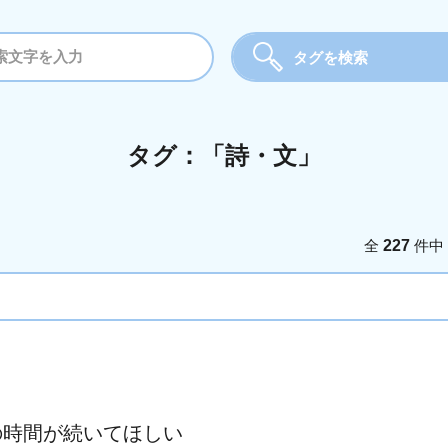
タグを検索
タグ
タグ：「詩・文」
詩・文
絵
写
全
227
件中
の時間が続いてほしい