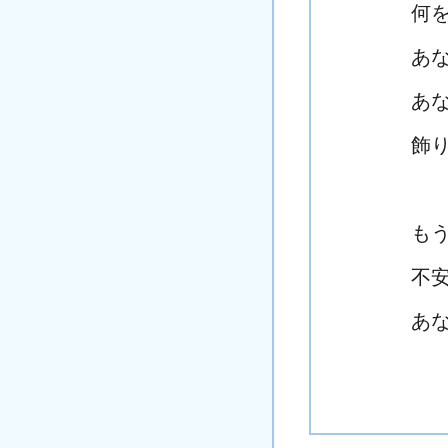
何
あ
あ
飾
も
不
あ