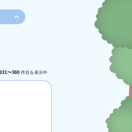
真
その他
テーマ
手芸
音楽
331〜360
件目を表示中