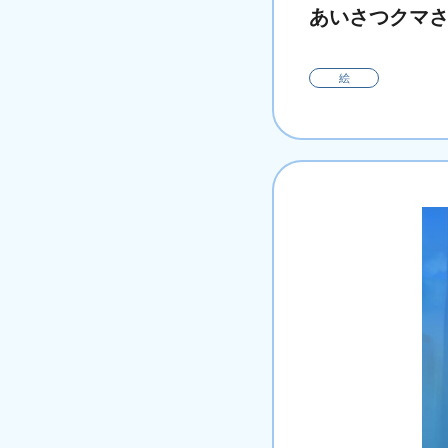
あいさつクマ
絵