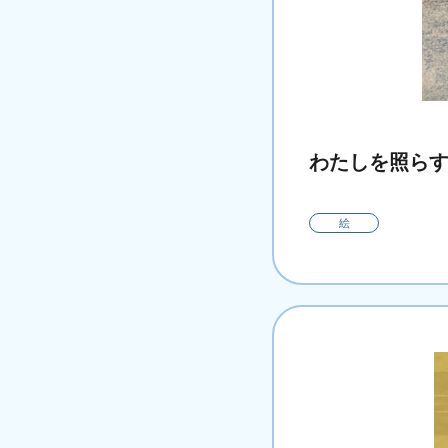
わたしを照ら
絵