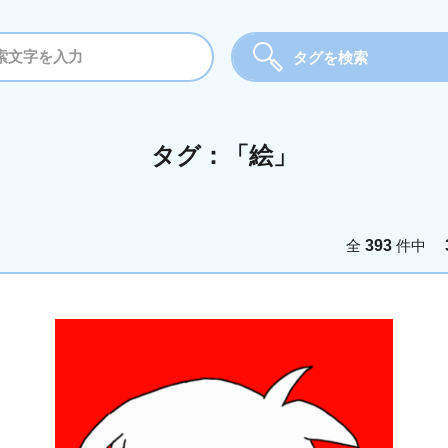
タグを検索
タグ
タグ：「絵」
詩・文
絵
写
全
393
件中