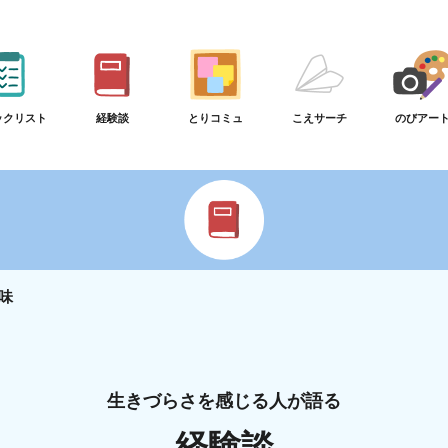
ックリスト
経験談
とりコミュ
こえサーチ
のびアー
味
生きづらさを感じる人が語る
経験談