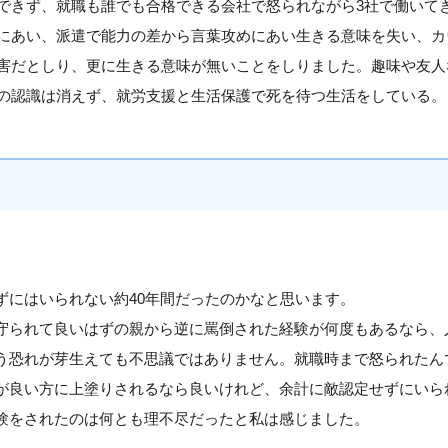
できず、就職も誰でも合格できる会社で怒られながら3社で働いて
にあい、派遣で能力の差から言葉攻めにあい生きる意味を失い、カ
害だとしり、更に生きる意味が無いことをしりました。趣味や友人
の認識は消えず、就労支援と生活保護で死を待つ生活をしている。
ずにはいられない約40年間だったのかなと思います。
守られて良いはずの親から逆に罵倒された経験が何度もあるなら、
う恐れが芽生えても不思議ではありません。就職時まで怒られたん
が良い方に上塗りされるなら良いけれど、余計に敵認定せずにいら
験をされたのは何とも理不尽だったと私は感じました。