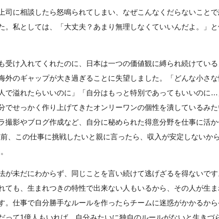
上司に相談したら怒鳴られてしまい、なぜこんなくだらないことで
た。私としては、「大丈夫？あまり無理しなくていいんだよ。」と
も受け入れてくれたのに、日本は一つの価値観に縛られ続けている
海外のギャップが大き過ぎることに失望しました。「どんな小さな
人で溢れたらいいのに」「自分はもっと特別であってもいいのに…
分でせっかく作り上げてきたオンリーワンの個性を潰しているみた
ラ撮影やブログ作成など、自分に秘められた得意分野を仕事に活か
以前、この仕事に挑戦したいと親に言ったら、収入が安定しないか
)。
法が未だにわからず、同じことを言い続けて逃げざるを得ないです
れても、生まれつきの特性で出来ない人もいるから、その人が生ま
す。仕事で自分勝手なルールを作ったらチームに迷惑がかかるから
だって1億人もいれば、自分みたいに独自のルールがないと生きづ