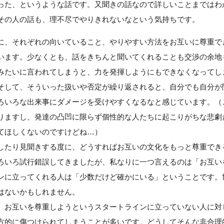
った、というような話です。又聞きの話なので詳しいことまではわ
その人の話も、理不尽でやりきれないなという気持ちです。
に、それぞれの向いていること、やりやすい方法をお互いに尊重で
います。少なくとも、話をきちんと聞いてくれることも交渉の余地
みたいに言われてしまうと、力を発揮しようにもできなくなってし
そして、そういった扱いや否定が繰り返されると、自分でも自分が
ろいろな出来事にダメージを受けやすくなるなと感じています。（こ
りますし、発達の凸凹に限らず個性的な人たちに起こりがちな悲劇
てほしくないのですけどね…）
したり見聞きする度に、どうすればお互いの文化をもっと尊重でき
ろいろ試行錯誤してきましたが、私なりに一つ言えるのは「お互い
ンに立ってくれる人は「少数だけど確かにいる」ということです。
はないかもしれません。
、お互いを尊重しようというスタートラインに立っていない人に対
方的に傷つけられてしまうことが多いです。どうしてそんな非合理