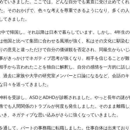
めていきました。ここでは、どんな自分でも素直に受け止めてくれ
た。そのおかげで、色々な考えを尊重できるようになり、多くの人
してきました。
途中で帰国し、それ以降は日本で暮らしています。しかし、4年生
は他国と比べて集団に合わせる風潮が強く、私はその文化に馴染む
りの意見と違っただけで自分の価値観を否定され、同級生からいじ
事がきっかけでネガティブ思考が強くなり、相手を信じることが難
相手から言われたことを独自に解釈し、自分の感情を一方的に話し
、過去に家族や大学の研究室メンバーと口論になるなど、会話のキ
な日々を送ってきました。
神科を受診し、ASDとADHDが診断されました。やっと長年の謎
務でも人間関係のトラブルが何度も発生しました。そのまま離職し
いき、ネガティブな思い込みがさらに強くなっていきました。
を通して、パートの事務職に転職しました。仕事自体は出来ており