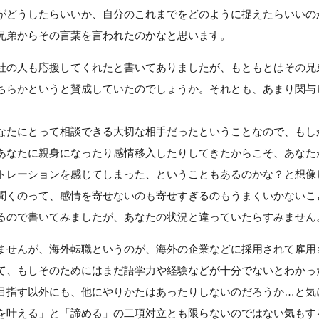
がどうしたらいいか、自分のこれまでをどのように捉えたらいいの
兄弟からその言葉を言われたのかなと思います。
社の人も応援してくれたと書いてありましたが、もともとはその兄
ちらかというと賛成していたのでしょうか。それとも、あまり関与
なたにとって相談できる大切な相手だったということなので、もし
あなたに親身になったり感情移入したりしてきたからこそ、あなた
トレーションを感じてしまった、ということもあるのかな？と想像
聞くのって、感情を寄せないのも寄せすぎるのもうまくいかないこ
るので書いてみましたが、あなたの状況と違っていたらすみません
ませんが、海外転職というのが、海外の企業などに採用されて雇用
て、もしそのためにはまだ語学力や経験などが十分でないとわかっ
目指す以外にも、他にやりかたはあったりしないのだろうか…と気
を叶える」と「諦める」の二項対立とも限らないのではない気もす