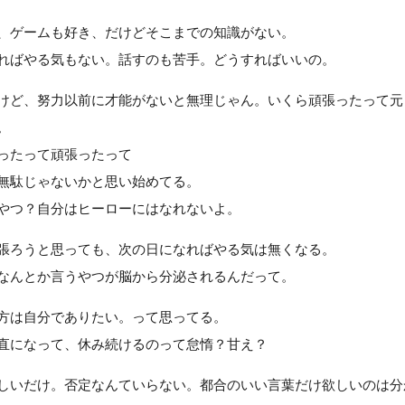
、ゲームも好き、だけどそこまでの知識がない。
ればやる気もない。話すのも苦手。どうすればいいの。
けど、努力以前に才能がないと無理じゃん。いくら頑張ったって元
。
ったって頑張ったって
無駄じゃないかと思い始めてる。
やつ？自分はヒーローにはなれないよ。
張ろうと思っても、次の日になればやる気は無くなる。
なんとか言うやつが脳から分泌されるんだって。
方は自分でありたい。って思ってる。
直になって、休み続けるのって怠惰？甘え？
しいだけ。否定なんていらない。都合のいい言葉だけ欲しいのは分