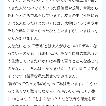
がなく、どちらかというと小さな会社や町工場で働い
てきた人間なのでそういった価値観や規範、常識から
外れたところで暮らしています。友人の中（性格に言
えば友人だったひとの中）には、大学にいってキラキ
ラした就活に乗っかったひともいますが、いまはつな
がりがありません。
あなたにとって“普通”とは友人がひとつのモデルにな
っているのかもしれませんが、あなた自身の意思（ど
う生活していきたいか）は本音で言うとどんな感じな
のかな…。「それはわかりません」と声が聞こえてき
そうです（勝手な私の想像ですみません）
“普通”って色々あるのかなって私は思います。こうや
って色々やり取りしながら○○でもいいかも…とか別
に○○じゃなくてもよくない？！など視野や感覚を広