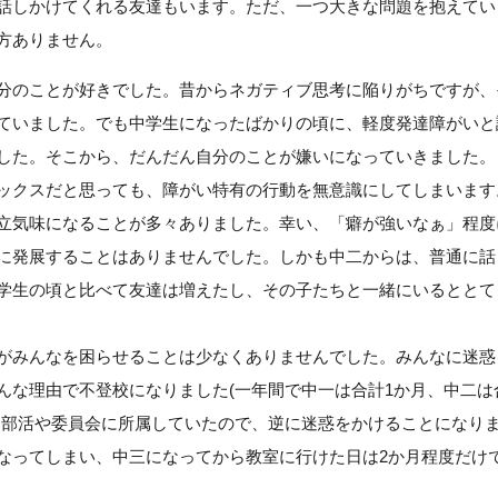
話しかけてくれる友達もいます。ただ、一つ大きな問題を抱えてい
方ありません。
分のことが好きでした。昔からネガティブ思考に陥りがちですが、
ていました。でも中学生になったばかりの頃に、軽度発達障がいと
した。そこから、だんだん自分のことが嫌いになっていきました。
ックスだと思っても、障がい特有の行動を無意識にしてしまいます
立気味になることが多々ありました。幸い、「癖が強いなぁ」程度
に発展することはありませんでした。しかも中二からは、普通に話
学生の頃と比べて友達は増えたし、その子たちと一緒にいるととて
がみんなを困らせることは少なくありませんでした。みんなに迷惑
んな理由で不登校になりました(一年間で中一は合計1か月、中二は
は部活や委員会に所属していたので、逆に迷惑をかけることになり
なってしまい、中三になってから教室に行けた日は2か月程度だけ