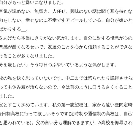
自分がもっと嫌いになりました。
空気が読めない、無気力、人任せ、興味のない話は聞く耳を持たな
力をしない、幸せなのに不幸ですアピールしている、自分が嫌いと
ばかりする__。
をあげたら本当にきりがない気がします。自分に対する憎悪が心の
悪感が酷くなるせいで、友達のことを心から信頼することができな
けることが多くなりました。
分を殺したい」そう毎日つぶやいているような気がします。
校の私を快く思っていないです。中二までは怒られたり説得させら
っても休み癖が治らないので、今は前のように口うるさくすること
ました。
父とすごく揉めています。私の第一志望校は、家から遠い昼間定時制
は全日制高校に行って欲しいそうです(定時制や通信制の高校は、自
と思われている)。父の言い分も理解できますが、A高校を侮辱さ