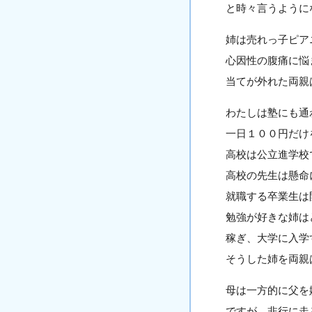
と時々言うように
姉は売れっ子ピア
心因性の腹痛に悩
当てが外れた両親
わたしは塾にも通
一日１００円だけ
高校は公立進学校
高校の先生は懸命
就職する卒業生は
勉強が好きな姉は
稼ぎ、大学に入学
そうした姉を両親
母は一方的に父を
ですが、非行に走