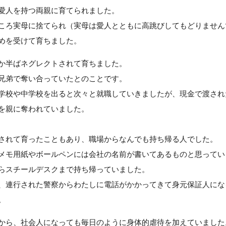
愛人を持つ両親に育てられました。
ころ実母に捨てられ（実母は愛人とともに高跳びしてもどりません
めを受けて育ちました。
か半ばネグレクトされて育ちました。
兄弟で奪い合っていたとのことです。
学校や中学校を出ると次々と就職していきましたが、現金で渡され
を親に奪われていました。
されて育ったこともあり、職場からなんでも持ち帰る人でした。
メモ用紙やボールペンには会社の名前が書いてあるものと思ってい
らスチールデスクまで持ち帰っていました。
、連行された警察からわたしに電話がかかってきて身元保証人にな
。
から、社会人になっても毎日のように身体的虐待を加えていました