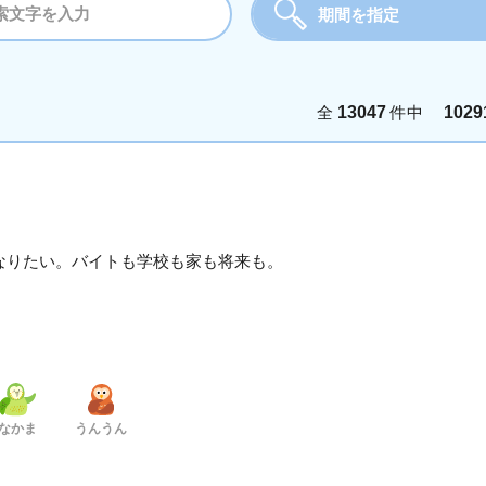
期間を指定
期間
全
13047
件中
1029
今日
今週
今
年月を選択
2025年
2026年
1月
2月
3
なりたい。バイトも学校も家も将来も。
8月
9月
10
決定
なかま
うんうん