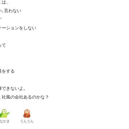
くは、
い､言わない
す
ケーションをしない
って
談をする
解できないよ。
く社風の会社あるのかな？
なかま
うんうん