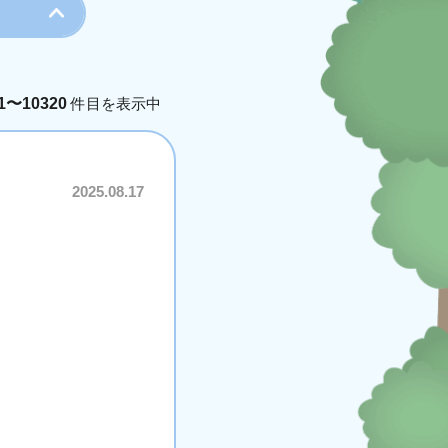
1〜10320
件目を表示中
月
今年
2025.08.17
月
4月
5月
6月
7月
月
11月
12月