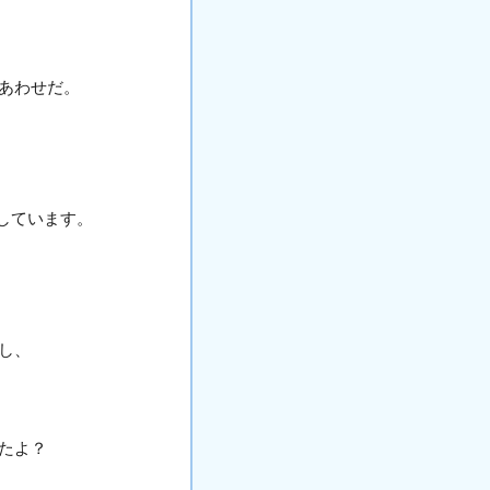
あわせだ。
ごしています。
し、
たよ？