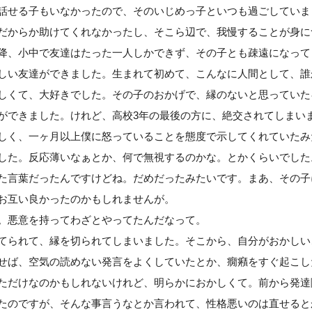
話せる子もいなかったので、そのいじめっ子といつも過ごしていま
だからか助けてくれなかったし、そこら辺で、我慢することが身に
降、小中で友達はたった一人しかできず、その子とも疎遠になって
しい友達ができました。生まれて初めて、こんなに人間として、誰
しくて、大好きでした。その子のおかげで、縁のないと思っていた
ができました。けれど、高校3年の最後の方に、絶交されてしまい
しく、一ヶ月以上僕に怒っていることを態度で示してくれていたみ
した。反応薄いなぁとか、何で無視するのかな。とかくらいでした
た言葉だったんですけどね。だめだったみたいです。まあ、その子
お互い良かったのかもしれませんが。
。悪意を持ってわざとやってたんだなって。
てられて、縁を切られてしまいました。そこから、自分がおかしい
せば、空気の読めない発言をよくしていたとか、癇癪をすぐ起こし
ただけなのかもしれないけれど、明らかにおかしくて。前から発達
たのですが、そんな事言うなとか言われて、性格悪いのは直せると