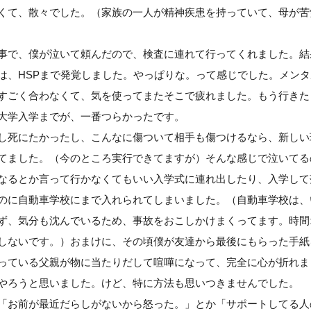
くて、散々でした。（家族の一人が精神疾患を持っていて、母が苦
事で、僕が泣いて頼んだので、検査に連れて行ってくれました。結
は、HSPまで発覚しました。やっぱりな。って感じでした。メン
すごく合わなくて、気を使ってまたそこで疲れました。もう行き
、大学入学までが、一番つらかったです。
し死にたかったし、こんなに傷ついて相手も傷つけるなら、新しい
てました。（今のところ実行できてますが）そんな感じで泣いてる
なるとか言って行かなくてもいい入学式に連れ出したり、入学して
のに自動車学校にまで入れられてしまいました。（自動車学校は、
ず、気分も沈んでいるため、事故をおこしかけまくってます。時間
しないです。）おまけに、その頃僕が友達から最後にもらった手紙
っている父親が物に当たりだして喧嘩になって、完全に心が折れま
やろうと思いました。けど、特に方法も思いつきませんでした。
「お前が最近だらしがないから怒った。」とか「サポートしてる人