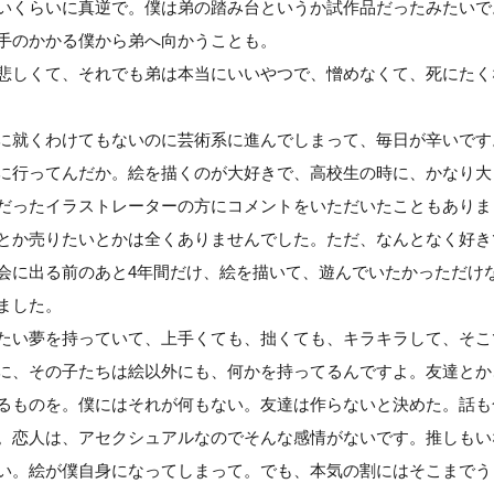
いくらいに真逆で。僕は弟の踏み台というか試作品だったみたいで
手のかかる僕から弟へ向かうことも。
悲しくて、それでも弟は本当にいいやつで、憎めなくて、死にたく
に就くわけてもないのに芸術系に進んでしまって、毎日が辛いです
に行ってんだか。絵を描くのが大好きで、高校生の時に、かなり大
だったイラストレーターの方にコメントをいただいたこともありま
とか売りたいとかは全くありませんでした。ただ、なんとなく好き
会に出る前のあと4年間だけ、絵を描いて、遊んでいたかっただけ
ました。
たい夢を持っていて、上手くても、拙くても、キラキラして、そこ
に、その子たちは絵以外にも、何かを持ってるんですよ。友達とか
るものを。僕にはそれが何もない。友達は作らないと決めた。話も
。恋人は、アセクシュアルなのでそんな感情がないです。推しもい
い。絵が僕自身になってしまって。でも、本気の割にはそこまでう