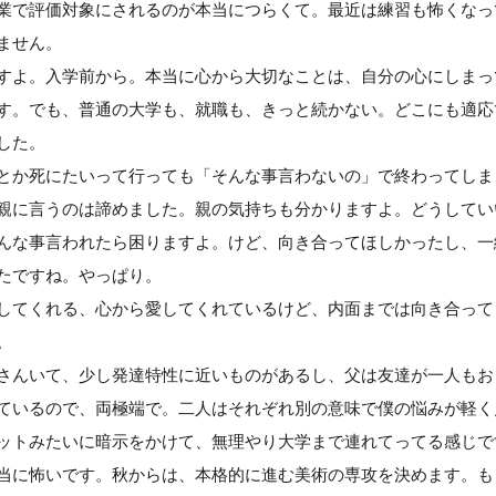
業で評価対象にされるのが本当につらくて。最近は練習も怖くなっ
ません。
すよ。入学前から。本当に心から大切なことは、自分の心にしまっ
す。でも、普通の大学も、就職も、きっと続かない。どこにも適応
した。
とか死にたいって行っても「そんな事言わないの」で終わってしま
親に言うのは諦めました。親の気持ちも分かりますよ。どうしてい
んな事言われたら困りますよ。けど、向き合ってほしかったし、一
たですね。やっぱり。
してくれる、心から愛してくれているけど、内面までは向き合って
た。
さんいて、少し発達特性に近いものがあるし、父は友達が一人もお
ているので、両極端で。二人はそれぞれ別の意味で僕の悩みが軽く
ットみたいに暗示をかけて、無理やり大学まで連れてってる感じで
当に怖いです。秋からは、本格的に進む美術の専攻を決めます。も