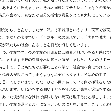
す』と書いているものの、教え込まれたからだけでなく、あなたの
にあるように思えました。それと同様にブチギレにもあなたの確か
情景を含めて、あなたが自分の感性や意見をとても大切にしている
。
用だから」とありましたが、私には不器用というより「実直で誠実
て、あなたの表現でいう「不器用」私の表現でいう「実直で誠実」
実が私たちの社会にあることを何だか悔しく思います。
一つが学校です。今の学校の仕組みには限界と無理があると感じて
み、ますます学校の課題を思い知った気がしました。大人のサポー
ある中で、子どもたちが必要なことを学び、社会性を身につけてい
人権侵害が起こってしまうような現実があります。私は心の中で、
と思ってしまいます。ただ、ひどい目にあっている側が撤退をしな
も思います。いじめをする側や子どもを守れない先生が退場をする
にあった側が逃げなければ解決しない現実は理不尽だと感じます。
誰もが学校を選べるようになるといいのにと思います。こうした経