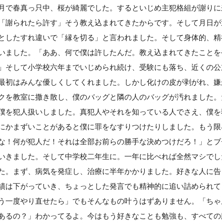
月で春真っ只中、桜が綺麗でした。するといじめ主犯格組が謝りに
「謝られたら許す」そう教え込まれてきたからです。そして月日が
としたすれ違いで「縁を切る」と言われました。そして身体的、精
いました。「ああ、何で僕は許したんだ。教え込まれてきたことを
」そして小学校六年までいじめられ続け、受験にも落ち、近くの公
最初はみんな優しくしてくれました。しかし化けの皮が剥がれ、嫌
クを教室に撒き散し、僕のバッグと隣の人のバッグが汚れました。
僕を犯人扱いしました。真犯人やそれを知っている人でさえ、僕を
にかまずいことがあると僕に罪をなすりつけたりしました。もう限
な！何が犯人だ！それは全部お前らの勝手な決めつけだろ！」とブ
いきました。そして中学校二年生に。一年に比べれば全然マシでし
た。まず、病気を発症し、治療に半年かかりました。好きな人に告
績は下がっていき、ちょっとした発言でも精神的に追い詰められて
う一度やり直せたら」でもそんなもの叶うはずありません。「ちゃ
あるの？」わかってるよ。今はもう好きなことも勉強も、すべての