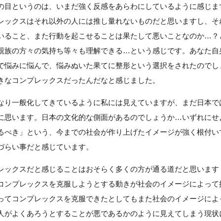
の目というのは、いまだ強く反感をあらわにしているように感じま
レックスはそれ以外の人には推し量れないものだと思いますし、そ
いること、また行動を起こせることは果たして悪いことなのか…？
親族の方々の気持ち等々も理解できる…という感じです。あなた自
で悩みに悩んで、悩みぬいた果てに整形という選択をされたのでし
きなコンプレックスだったんだなと感じました。
なり一般化してきているように私には見えていますが、まだ日本で
に思います。日本の文化的な側面があるのでしょうか…いずれにせ
るべき」という、今までの社会が作り上げたイメージが強く根付い
づらい事だと感じています。
レックスだと感じることはおそらく多くの方が通る道だと思います
コンプレックスを克服しようとする動きが社会のイメージによって
ってコンプレックスを克服できたとしてもまた社会のイメージによ
人がよくあろうとすることが悪であるかのように見えてしまう現状