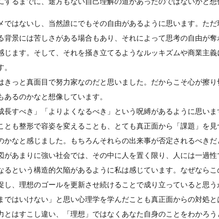
にするまでに、途方もない自己理解の道があったのではないかと想
メではないし、当然誰にでもその自由があるように思います。ただ
る背景には苦しさがある場合もあり、それによって思考の自由が奪
感じます。そして、それを掻き立てるようなルッキズムや商業主義
す。
はきっと真面目で努力家なのだと思いました。だからこそ心が擦り
もあるのかなと想像しています。
成長すべき」「よりよくなるべき」という呪縛があるように思いま
ことも整形で容姿を変えることも、とても真正面から「課題」を見
のかなと感じました。もちろんそれらの出来事が否定されるべきだ
図があまりに強い社会では、その中に人を置く限り、人には一過性
なるという構造的欠陥があるように私は感じています。なぜならこ
促し、理想のゴールを更新させ続けることで成り立っていると思う
まではいけない」と思い心理学を学んだことも真正面からの対処と
力とはすこし違い、「理想」ではなくあなた自身のことをわかろう