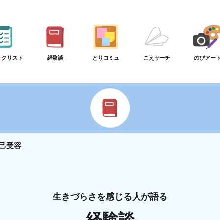
ックリスト
経験談
とりコミュ
こえサーチ
のびアー
己受容
生きづらさを感じる人が語る
経験談