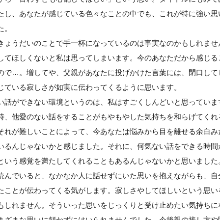
たし、あなたが感じている色々なことの中でも、これが特に強い思
た。
きょうだいのことで手一杯になっているのは事実なのかもしれませ
してほしくないと私は思ってしまいます。今のあなただから感じる
ので…。増してや、父親があなたに投げかけた言葉には、閉口して
じている寂しさが如実に伝わってくるように思います。
い話ができない環境というのは、私はすごくしんどいと思っていま
時、他愛のない話をすることがもやもやした気持ちを和らげてくれ
それが難しいことによって、今あなたは悩みから目を離せる余白み
いるんじゃないかと感じました。それに、何気ない話をできる時間
という感覚を満たしてくれることもあるんじゃないかと思いました
読んでいると、なかなか人に話せずにいた思いを抱えながらも、自
たことが伝わってくる気がします。寂しさやしてほしいという思い
もしれません。そういった思いをじっくりと受け止めたい気持ちに
まざまな思いに頷かずにはいられませんでした。今後親の接し方や