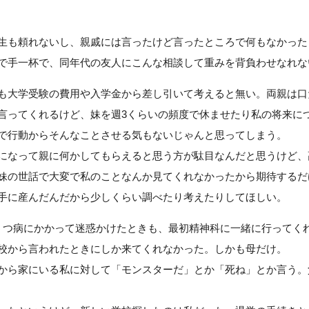
生も頼れないし、親戚には言ったけど言ったところで何もなかった
で手一杯で、同年代の友人にこんな相談して重みを背負わせなれな
も大学受験の費用や入学金から差し引いて考えると無い。両親は口
言ってくれるけど、妹を週3くらいの頻度で休ませたり私の将来に
で行動からそんなことさせる気もないじゃんと思ってしまう。
になって親に何かしてもらえると思う方が駄目なんだと思うけど、
妹の世話で大変で私のことなんか見てくれなかったから期待するだ
手に産んだんだから少しくらい調べたり考えたりしてほしい。
うつ病にかかって迷惑かけたときも、最初精神科に一緒に行ってく
校から言われたときにしか来てくれなかった。しかも母だけ。
から家にいる私に対して「モンスターだ」とか「死ね」とか言う。