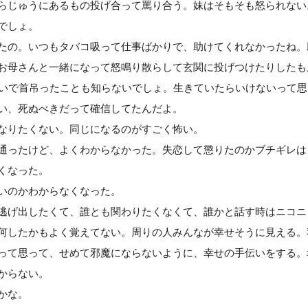
らじゅうにあるもの投げ合って罵り合う。妹はそもそも怒られない
でしょ。
たの。いつもタバコ吸って仕事ばかりで、助けてくれなかったね。
お母さんと一緒になって怒鳴り散らして玄関に投げつけたりしたも
らいで首吊ったことも知らないでしょ。生きていたらいけないって
い、死ぬべきだって確信してたんだよ。
なりたくない。同じになるのがすごく怖い。
通ったけど、よくわからなかった。失恋して懲りたのかブチギレは
くなった。
いのかわからなくなった。
逃げ出したくて、誰とも関わりたくなくて、誰かと話す時はニコニ
何したかもよく覚えてない。周りの人みんなが幸せそうに見える。
って思って、せめて邪魔にならないように、幸せの手伝いをする。
からない。
かな。