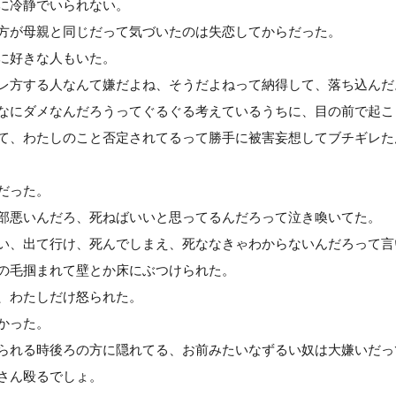
に冷静でいられない。
方が母親と同じだって気づいたのは失恋してからだった。
に好きな人もいた。
レ方する人なんて嫌だよね、そうだよねって納得して、落ち込んだ
なにダメなんだろうってぐるぐる考えているうちに、目の前で起こ
て、わたしのこと否定されてるって勝手に被害妄想してブチギレた
だった。
部悪いんだろ、死ねばいいと思ってるんだろって泣き喚いてた。
い、出て行け、死んでしまえ、死ななきゃわからないんだろって言
の毛掴まれて壁とか床にぶつけられた。
、わたしだけ怒られた。
かった。
られる時後ろの方に隠れてる、お前みたいなずるい奴は大嫌いだっ
さん殴るでしょ。