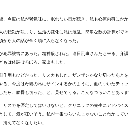
後、今度は私が鬱気味に。眠れない日が続き、私も心療内科にかか
人の転勤が決まり、生活の変化に私は混乱。簡単な数の計算ができ
頃から人の話が全く頭に入らなくなった。
が犯罪被害にあった。精神殺された。連日刑事さんたち来る、弁護
どもは体調ぼろぼろ、家出もした。
副作用もひどかった。リスカもした。ザンザンかなり切ったあとを
やる。今度は母親の私にサインするかのように、血のついたティッ
したら、腰骨も切った、と、見せてくる。こんなつらいことありま
、リスカを否定してはいけないと、クリニックの先生にアドバイス
として、気が狂いそう。私が一番つらいんじゃないことわかってい
い。消えてなくなりたい。