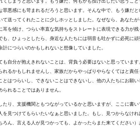
れてしまうと思います。もう嫌だ、何もかも投げ出したい思うこと
な罪悪感にも苛まれるだろうと思います。そんな中で、もう嫌だと
いて送ってくれたことに少しホッとしました。なぜなら、あなたが
に耳を傾け、つらい率直な気持ちをストレートに表現できる力が残
でも、ひょっとしたら、身近な人たちには弱音も吐かずに必死に頑
余計につらいのかもしれないと想像していました。
ても自分が抱えきれないことは、背負う必要はないと思っています
られるかもしれませんし、家族だからやっぱりやらなくてはと責任
ことはつらいし、できないことはできないし、他の人たちにお願い
められることではありません。
したり、支援機関ともつながっているかと思いますが、ここに書い
人を見つけてもらいたいなぁと思いました。もし、見つからなけれ
ちろん、言える人が見つかっても、よかったらまた来てください）