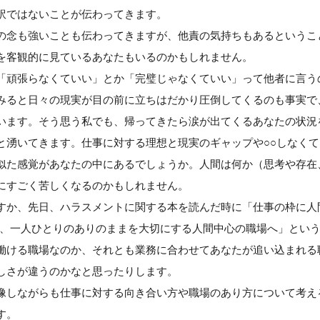
訳ではないことが伝わってきます。
の念も強いことも伝わってきますが、他責の気持ちもあるというこ
を客観的に見ているあなたもいるのかもしれません。
「頑張らなくていい」とか「完璧じゃなくていい」って他者に言う
みると日々の現実が目の前に立ちはだかり圧倒してくるのも事実で
います。そう思う私でも、帰ってきたら涙が出てくるあなたの状況
と湧いてきます。仕事に対する理想と現実のギャップや○○しなく
似た感覚があなたの中にあるでしょうか。人間は何か（思考や存在
にすごく苦しくなるのかもしれません。
すか、先日、ハラスメントに関する本を読んだ時に「仕事の枠に人
ら、一人ひとりのありのままを大切にする人間中心の職場へ」とい
働ける職場なのか、それとも業務に合わせてあなたが追い込まれる
しさが違うのかなと思ったりします。
像しながらも仕事に対する向き合い方や職場のあり方について考え
す。