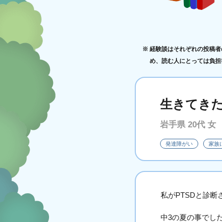
経験談はそれぞれの投稿者
め、読む人にとっては負担
生きてき
岩手県 20代 女
発達障がい
家族
私がPTSDと診
中3の夏の事でし