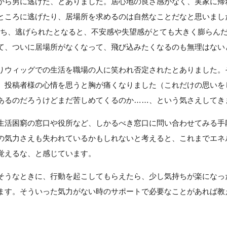
から男に逃げた、とありました。居心地の良さ感がなく、実家に帰
ところに逃げたり、居場所を求めるのは自然なことだなと思いまし
のち、逃げられたとなると、不安感や失望感がとても大きく膨らん
て、ついに居場所がなくなって、飛び込みたくなるのも無理はない
りウィッグでの生活を職場の人に笑われ否定されたとありました。
、投稿者様の心情を思うと胸が痛くなりました（これだけの思いを
あるのだろうけどまだ苦しめてくるのか……、という気さえしてき
生活困窮の窓口や役所など、しかるべき窓口に問い合わせてみる手
の気力さえも失われているかもしれないと考えると、これまでエネ
覚えるな、と感じています。
そうなときに、行動を起こしてもらえたら、少し気持ちが楽になっ
ます。そういった気力がない時のサポートで必要なことがあれば教