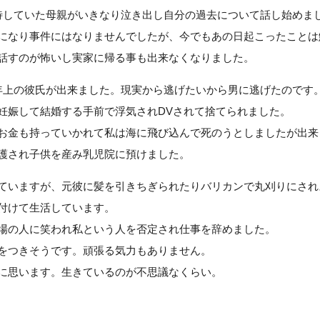
待していた母親がいきなり泣き出し自分の過去について話し始めま
になり事件にはなりませんでしたが、今でもあの日起こったことは
話すのが怖いし実家に帰る事も出来なくなりました。
年上の彼氏が出来ました。現実から逃げたいから男に逃げたのです
妊娠して結婚する手前で浮気されDVされて捨てられました。
お金も持っていかれて私は海に飛び込んで死のうとしましたが出来
護され子供を産み乳児院に預けました。
ていますが、元彼に髪を引きちぎられたりバリカンで丸刈りにされ
付けて生活しています。
場の人に笑われ私という人を否定され仕事を辞めました。
をつきそうです。頑張る気力もありません。
に思います。生きているのが不思議なくらい。