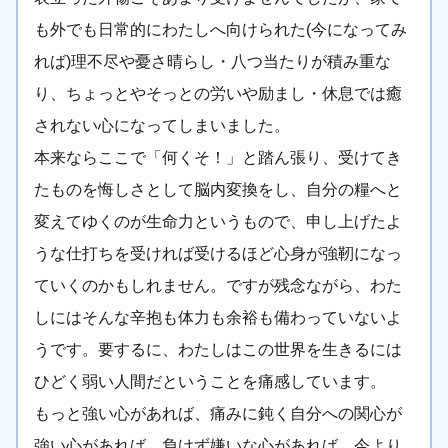
も外でも日常的にわたしへ向けられた(今になってみ
れば)理不尽や憂さ晴らし・八つ当たりが積み重な
り、ちょっとやそっとの労いや励まし・休息では癒
されない心になってしまいました。
本来ならここで「何くそ！」と踏ん張り、受けてき
たものを悔しさとして脳内変換をし、自分の糧へと
変えてゆくのが生命力というもので、申し上げたよ
うな仕打ちを受ければ受けるほど心身が強靭になっ
ていくのかもしれません。ですが残念ながら、わた
しにはそんな辛抱も体力も余裕も備わっていないよ
うです。要するに、わたしはこの世界を生きるには
ひどく弱い人間だということを痛感しています。
もっと強い心があれば、痛みに鈍く自分への関心が
強い心があれば、負けず嫌いな心があれば、今より