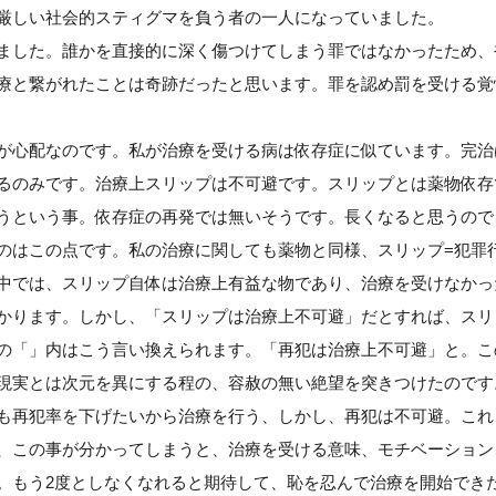
厳しい社会的スティグマを負う者の一人になっていました。
ました。誰かを直接的に深く傷つけてしまう罪ではなかったため、
療と繋がれたことは奇跡だったと思います。罪を認め罰を受ける覚
が心配なのです。私が治療を受ける病は依存症に似ています。完治
るのみです。治療上スリップは不可避です。スリップとは薬物依存
うという事。依存症の再発では無いそうです。長くなると思うので
のはこの点です。私の治療に関しても薬物と同様、スリップ=犯罪
中では、スリップ自体は治療上有益な物であり、治療を受けなかっ
かります。しかし、「スリップは治療上不可避」だとすれば、スリ
の「」内はこう言い換えられます。「再犯は治療上不可避」と。こ
現実とは次元を異にする程の、容赦の無い絶望を突きつけたのです
も再犯率を下げたいから治療を行う、しかし、再犯は不可避。これ
、この事が分かってしまうと、治療を受ける意味、モチベーション
。もう2度としなくなれると期待して、恥を忍んで治療を開始でき