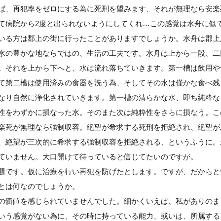
ば、再犯率をゼロにする為に死刑を望みます、それが無理なら安楽
て病院から2度と出られないようにしてくれ…この感覚は水舟に似
いる方は郡上の街に行ったことがありますでしょうか。水舟は郡上
水の豊かな地ならではの、生活の工夫です。水舟は上から一段、二
。それを上から下へと、水は流れ落ちていきます。第一槽は飲用や
て第二槽は使用済みの食器を洗う為、そしてその水は僅かな食べ残
なり自然に浄化されていきます。第一槽の清らかな水、即ち純粋な
性をわずかに損なった水。そのまた次は純粋性をさらに損なう。こ
楽死が無理なら強制収容。絶望が希求する死刑を拒絶され、絶望が
、絶望が三次的に希求する強制収容を拒絶される、というふうに。
ていません。大口開けて待っていると信じてたいのですが。
題です。仮に治療を行い再犯を防げたとします。ですが、だからと
とは何なのでしょうか。
の価値を感じられていませんでした。細かくいえば、私がありのま
いう感覚がない為に、その時に持っている能力、或いは、所属する