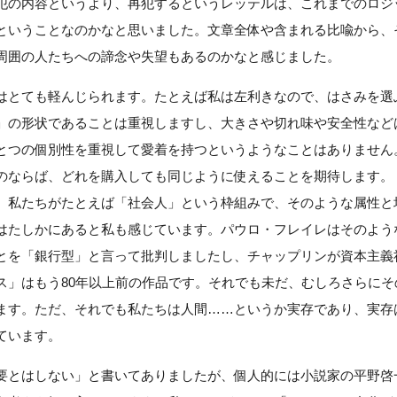
犯の内容というより、再犯するというレッテルは、これまでのロジ
ということなのかなと思いました。文章全体や含まれる比喩から、
周囲の人たちへの諦念や失望もあるのかなと感じました。
はとても軽んじられます。たとえば私は左利きなので、はさみを選
」の形状であることは重視しますし、大きさや切れ味や安全性など
とつの個別性を重視して愛着を持つというようなことはありません
のならば、どれを購入しても同じように使えることを期待します。
、私たちがたとえば「社会人」という枠組みで、そのような属性と
はたしかにあると私も感じています。パウロ・フレイレはそのよう
とを「銀行型」と言って批判しましたし、チャップリンが資本主義
ス」はもう80年以上前の作品です。それでも未だ、むしろさらにそ
ます。ただ、それでも私たちは人間……というか実存であり、実存
ています。
要とはしない」と書いてありましたが、個人的には小説家の平野啓