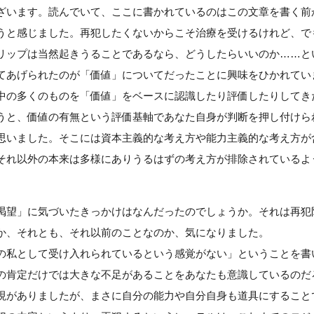
ざいます。読んでいて、ここに書かれているのはこの文章を書く前
うと感じました。再犯したくないからこそ治療を受けるけれど、で
リップは当然起きうることであるなら、どうしたらいいのか……と
てあげられたのが「価値」についてだったことに興味をひかれてい
中の多くのものを「価値」をベースに認識したり評価したりしてき
うと、価値の有無という評価基軸であなた自身が判断を押し付けら
思いました。そこには資本主義的な考え方や能力主義的な考え方が
それ以外の本来は多様にありうるはずの考え方が排除されているよ
渇望」に気づいたきっかけはなんだったのでしょうか。それは再犯
か、それとも、それ以前のことなのか、気になりました。
の私として受け入れられているという感覚がない」ということを書
の肯定だけでは大きな不足があることをあなたも意識しているのだ
現がありましたが、まさに自分の能力や自分自身も道具にすること