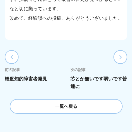
なと切に願っています。
改めて、経験談への投稿、ありがとうございました。
前の記事
次の記事
軽度知的障害者発見
芯とか無いです弱いです普
通に
一覧へ戻る