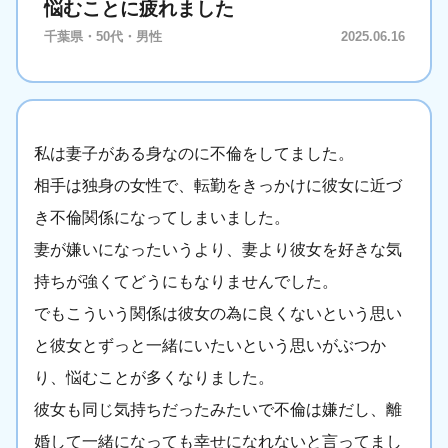
悩むことに疲れました
千葉県・50代・男性
2025.06.16
私は妻子がある身なのに不倫をしてました。
相手は独身の女性で、転勤をきっかけに彼女に近づ
き不倫関係になってしまいました。
妻が嫌いになったいうより、妻より彼女を好きな気
持ちが強くてどうにもなりませんでした。
でもこういう関係は彼女の為に良くないという思い
と彼女とずっと一緒にいたいという思いがぶつか
り、悩むことが多くなりました。
彼女も同じ気持ちだったみたいで不倫は嫌だし、離
婚して一緒になっても幸せになれないと言ってまし