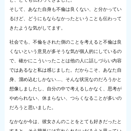
そして、あなた自身も不倫は良くない、と分かってい
るけど、どうにもならなかったということも伝わって
きたような気がしてます。
社会でも、不倫をされた側のことを考えると不倫は良
くないという意見が多そうな気が個人的にしているの
で、確かにこういったことは他の人に話しづらい内容
ではあるなと私は感じました。だからこそ、あなた自
身、溜め込むしかない…、そんな状況なのだろうかと
想像しましたし、自分の中で考えるしかなく、思考が
やめられない、休まらない、つらくなることが多いの
だろうと思いました。
なかなか今は、彼女さんのことをとても好きだったと
すると、そう簡単には忘れられないだろうと思ってい