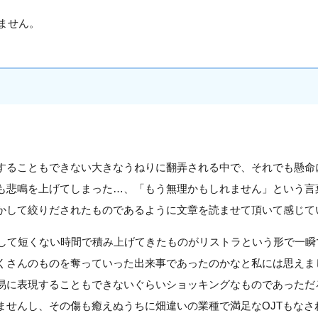
ません。
することもできない大きなうねりに翻弄される中で、それでも懸命
も悲鳴を上げてしまった…、「もう無理かもしれません」という言
かして絞りだされたものであるように文章を読ませて頂いて感じて
決して短くない時間で積み上げてきたものがリストラという形で一瞬
くさんのものを奪っていった出来事であったのかなと私には思えま
易に表現することもできないぐらいショッキングなものであっただ
ませんし、その傷も癒えぬうちに畑違いの業種で満足なOJTもなさ