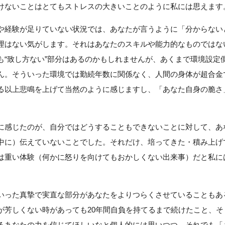
けないことはとてもストレスの大きいことのように私には思えます
や経験が足りていない状況では、あなたが言うように「分からない
理はない気がします。それはあなたのスキルや能力的なものではな
も“致し方ない”部分はあるのかもしれませんが、あくまで環境設定
ん。そういった環境では勤続年数に関係なく、人間の身体が超合金
る以上悲鳴を上げて当然のように感じますし、「あなた自身の脆さ
。
に感じたのが、自分ではどうすることもできないことに対して、あ
中に）伝えていないことでした。それだけ、培ってきた・積み上げ
は重い体験（何かに怒りを向けてもおかしくない出来事）だと私に
いった真摯で実直な部分があなたをよりつらくさせていることもあ
が芳しくない時があっても20年間自負を持てるまで続けたこと、そ
るあなたの力を信じてほしいなと個人的には思いつつ、それでも「