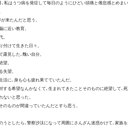
の3月､私はうつ病を発症して毎日のようにひどい頭痛と倦怠感とめま
。
界が来たんだと思う。
脳に近い教育。
代。
り付けて生きた日々。
て露見した､醜い自分。
絶望。
る失望。
生活に､身も心も疲れ果てていたんだ。
対する希望なんかなくて､生まれてきたことそのものに絶望して､
れないと思った。
そのものが間違っていたんだとすら思う。
のうとしたら､警察沙汰になって周囲にさんざん迷惑かけて､家族