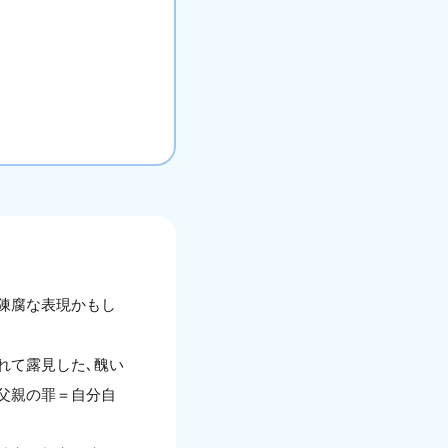
陳腐な表現かもし
れて露見した､醜い
父親の罪＝自分自