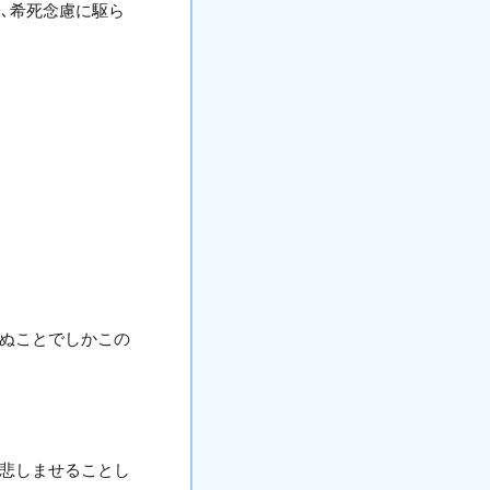
い､希死念慮に駆ら
死ぬことでしかこの
を悲しませることし