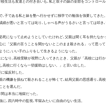
学校生活も友達との付き合いも､私と双子の妹の全部をコントロー
で､子である私と妹を塾へ行かせずに独学での勉強を強要してきた
成績が悪いと言っては叱り､しゃべる声がうるさいと言っては叩き
必死になって止めようとしていたけれど､父親は聞く耳を持たなか
心に「父親の言うことを聞かないとこのまま殺される」って思って
ように､いい子のふりをして生きるようになった。
生になり､高校受験が視野に入ってきたとき、父親が「高校には行
し高校に行くなら一切援助はしない。」と言い出した。
要に猛反対した。
親の機嫌を損ねて殺されることが怖くて､結局父親の思惑通り､高
ことを選んだ。
年間は本当に地獄だった。
強に､四六時中の監視､牢獄みたいに自由のない生活。