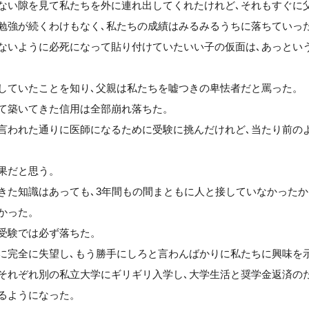
ない隙を見て私たちを外に連れ出してくれたけれど､それもすぐに
勉強が続くわけもなく､私たちの成績はみるみるうちに落ちていっ
ないように必死になって貼り付けていたいい子の仮面は､あっとい
していたことを知り､父親は私たちを嘘つきの卑怯者だと罵った。
て築いてきた信用は全部崩れ落ちた。
言われた通りに医師になるために受験に挑んだけれど､当たり前の
果だと思う。
きた知識はあっても､3年間もの間まともに人と接していなかった
かった。
受験では必ず落ちた。
に完全に失望し､もう勝手にしろと言わんばかりに私たちに興味を
それぞれ別の私立大学にギリギリ入学し､大学生活と奨学金返済の
るようになった。