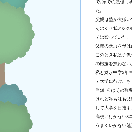
で､家での勉強も
た。
父親は塾が大嫌い
そのくせ私と妹の
ては殴っていた。
父親の暴力を母は
このとき私は子供
の機嫌を損ねない
私と妹が中学3年
て大学に行け。も
当然､母はその強
けれど私も妹も父
して大学を目指す
高校に行かない3
うまくいかない勉