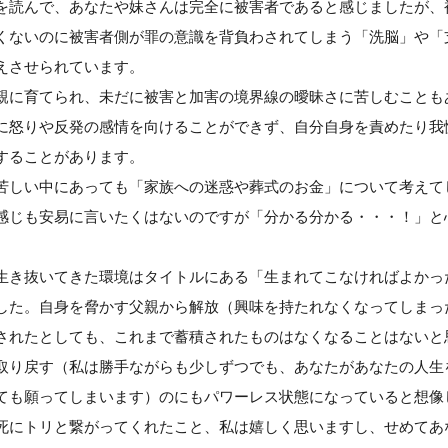
を読んで、あなたや妹さんは完全に被害者であると感じましたが、
くないのに被害者側が罪の意識を背負わされてしまう「洗脳」や「
えさせられています。
親に育てられ、未だに被害と加害の境界線の曖昧さに苦しむことも
に怒りや反発の感情を向けることができず、自分自身を責めたり我
することがあります。
苦しい中にあっても「家族への迷惑や葬式のお金」について考えて
感じも安易に言いたくはないのですが「分かる分かる・・・！」と
生き抜いてきた環境はタイトルにある「生まれてこなければよかっ
した。自身を脅かす父親から解放（興味を持たれなくなってしまっ
されたとしても、これまで蓄積されたものはなくなることはないと
取り戻す（私は勝手ながらも少しずつでも、あなたがあなたの人生
ても願ってしまいます）のにもパワーレス状態になっていると想像
死にトリと繋がってくれたこと、私は嬉しく思いますし、せめてあ