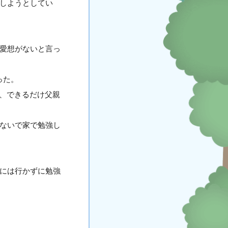
ルしようとしてい
。
､愛想がないと言っ
った。
、できるだけ父親
かないで家で勉強し
校には行かずに勉強