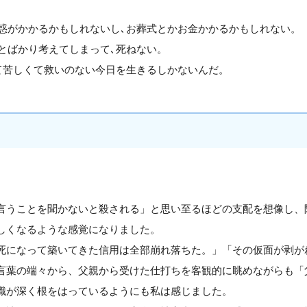
惑がかかるかもしれないし､お葬式とかお金かかるかもしれない。
とばかり考えてしまって､死ねない。
て苦しくて救いのない今日を生きるしかないんだ。
言うことを聞かないと殺される」と思い至るほどの支配を想像し、
しくなるような感覚になりました。
死になって築いてきた信用は全部崩れ落ちた。」「その仮面が剥が
言葉の端々から、父親から受けた仕打ちを客観的に眺めながらも「
識が深く根をはっているようにも私は感じました。