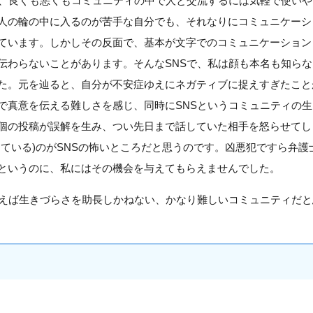
、良くも悪くもコミュニティの中で人と交流するには気軽で使いや
人の輪の中に入るのが苦手な自分でも、それなりにコミュニケーシ
ています。しかしその反面で、基本が文字でのコミュニケーション
伝わらないことがあります。そんなSNSで、私は顔も本名も知ら
た。元を辿ると、自分が不安症ゆえにネガティブに捉えすぎたこと
で真意を伝える難しさを感じ、同時にSNSというコミュニティの
個の投稿が誤解を生み、つい先日まで話していた相手を怒らせてし
きている)のがSNSの怖いところだと思うのです。凶悪犯ですら弁護
というのに、私にはその機会を与えてもらえませんでした。
えば生きづらさを助長しかねない、かなり難しいコミュニティだと