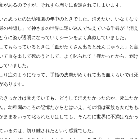
覚があるのですが、それすら周りに否定されてしまいます。
と思ったのは幼稚園の年中のときでした。消えたい、いなくなり
尋の神隠し」で神さまの世界に迷い込んで怯えている千尋が「消え
とうに姿が透明になっていくシーンをよく真似していました。
てもらっているときに「血がたくさん出ると死んじゃうよ」と言
いて血を出して死のうとして、よく叱られて「痒かったから、剥け
していました。
り症のようになって、手指の皮膚がめくれて出る血くらいでは死
があります。
きっかけは覚えていても、どうして消えたかったのか、死にたか
ん。幼稚園のころの記憶だからとはいえ、その頃は家族も友だちも
がままをいって叱られたりはしても、そんなに世界に不満はなかっ
ているのは、切り離されたという感覚でした。