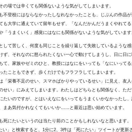
その場では辛くても関係ないような気がしてしまいます。
不登校にはならなかったしなれなかったことも、じぶんの作品が
ても大学に通えていて留年もせず、「なんだかんだうまくやれてる
や「うまくいく」感覚にはなにも関係がないような気がしています
して苦しく、何度も同じことを繰り返して失敗しているような感
けず、それなのに怒られたくない一心で動けてしまうし、日に日に
ちて、家族やゼミのひと、教授にはなにをいっても「なにいってる
ったこともできず、歩くだけでもフラフラしてしまいます。
「栄養不足のせい、スマホばかりやっているせい」に見え、友人
のせい」にみえてしまいます。わたしはどちらとも関係なく、ただ
にたいのですが、とはいえなにをいってもうまくいかなかったし、
、まあ気付かれなくてもいいか……と最近は思い始めています。
死にたいというのは当たり前のことかもしれないなと思います。
死にたい」と検索すると、1分に2、3件は「死にたい」ツイートが更