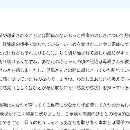
況や想定されることとは関係がないもっと根底の虚しさについて想
。経験談の後半で語られている、いじめを受けたことやご家族にケ
とだけれどもそれよりもなによりも切り離されて虚しい感じがずっ
あり続けるんですね。あなたの赤ちゃんの頃の記憶は母親さんが教
アルさを感じましたし、母親さんとの間に感じとっていた離れてい
に感じ取っていたものなのでしょうね。わたしはあなたの考えてい
な感覚（もしくはひとが感じ取りにくい感覚や感度）を持っている
感覚はあなたが育ってくる過程に少なからず影響してきたのかもし
う表現がすごく印象に残りました。ご家族や周囲のひととの物理的
なできごと、日々の色々…それらあなたを取り巻く事象とは関係の