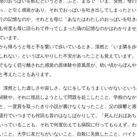
のおっぱいを飲むというとき、ふと、まるで「いま、突然」母の
っ」と引く感覚があり、それでおっぱいを吐き出してしまったとい
うの記憶なのか、それとも母に「あなたはわたしのおっぱいを吐き
も何度も母に語られて作ってしまった偽の記憶なのかはわかりませ
ています。
ら帰ろうと母と手を繋いで歩いているとき、漠然と「いま隣を歩
しれない」というぼんやりした不安があったことも覚えています。
もなく切り離された感覚の原体験や原風景が、幼い頃からぼんや
と考えたこともあります。
漠然とした虚しさや寂しさ、なにをしてもうまくいかないという
験や、それに抵抗しようとして問題を起こしたこと、学校のなか
と、一度賞を取ったきり小説が書けなくなったこと、父の躁鬱と過
退行でいつまでも何回も昔のはなしばかりして、「死んだおばあち
いっていることも、それで何度伝えても病院に行ってもらえず、わ
いこと、大学に友だちがいないこと、自殺に失敗したこと、バイト