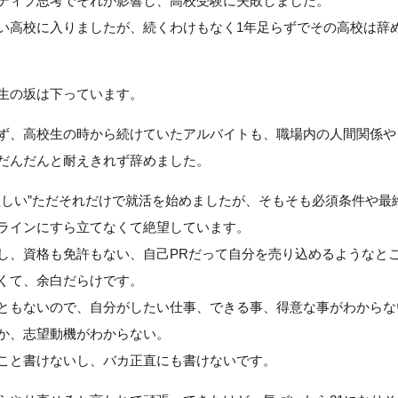
ティブ思考でそれが影響し、高校受験に失敗しました。
い高校に入りましたが、続くわけもなく1年足らずでその高校は辞
生の坂は下っています。
ず、高校生の時から続けていたアルバイトも、職場内の人間関係や
だんだんと耐えきれず辞めました。
欲しい”ただそれだけで就活を始めましたが、そもそも必須条件や最
ラインにすら立てなくて絶望しています。
し、資格も免許もない、自己PRだって自分を売り込めるようなと
くて、余白だらけです。
ともないので、自分がしたい仕事、できる事、得意な事がわからな
か、志望動機がわからない。
こと書けないし、バカ正直にも書けないです。