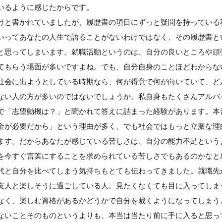
いるように感じたからです。
けと書かれていましたが、履歴書の項目にずっと疑問を持っている
いってあなたの人生で語ることがないわけではなく、その履歴書と
と思ってしまいます。就職活動というのは、自分の良いところや頑
てもらう場面が多いですよね。でも、自分自身のことほどわからな
社会に出ようとしている時期なら、何が得意で何が向いていて、ど
ない人の方が多いのではないでしょうか。私自身もたくさんアルバ
で「志望動機は？」と聞かれて答えに詰まった経験があります。本
金が必要だから」という理由が多く、でも社会ではもっと立派な理
ます。だからあなたが感じている苦しさは、自分の能力不足という
を今すぐ言葉にすることを求められている苦しさでもあるのかなと
代と自分を比べてしまう気持ちもとても伝わってきました。就職先
友人と楽しそうに過ごしている人。見たくなくても目に入ってしま
なく、楽しむ資格があるかどうかで自分を裁くようになってしまう
ないことそのものというよりも、本当は当たり前に手に入ると思っ