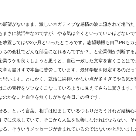
の展望がないまま、激しいネガティブな感情の波に流されて場当た
もまさに就活生なのですが、やる気は全くといっていいほどないで
を放置してはや2か月といったところです。志望動機も自己PRもガ
うちの会社でどんな部品になれるんですか？」と企業側が判断する
企業ウケを良くしようと思うと、自己一致した文章を書くことはで
文章も書けずで本当に苦労しています。最終学歴を限定するのだっ
と思います。とにかく、就活に納得いかない点が多すぎてやる気が
はこの苦行をソツなくこなしているように見えてさらに驚きます。
なのかな…と自信を無くしがちな今日この頃です。
せる」という言葉、相手は励ましているつもりだろうけれど結構心
すでに失敗していて、そこから人生を改善しなければならない、そ
なる、そういうメッセージが含まれているのではないかと思いまし