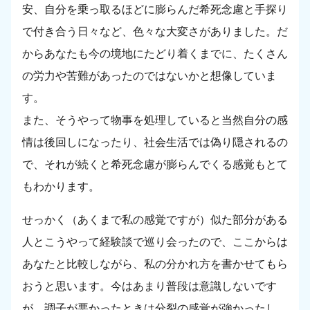
安、自分を乗っ取るほどに膨らんだ希死念慮と手探り
で付き合う日々など、色々な大変さがありました。だ
からあなたも今の境地にたどり着くまでに、たくさん
の労力や苦難があったのではないかと想像していま
す。
また、そうやって物事を処理していると当然自分の感
情は後回しになったり、社会生活では偽り隠されるの
で、それが続くと希死念慮が膨らんでくる感覚もとて
もわかります。
せっかく（あくまで私の感覚ですが）似た部分がある
人とこうやって経験談で巡り会ったので、ここからは
あなたと比較しながら、私の分かれ方を書かせてもら
おうと思います。今はあまり普段は意識しないです
が、調子が悪かったときは分裂の感覚が強かったし、