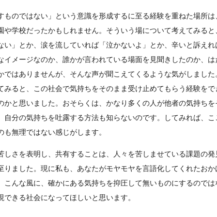
すものではない」という意識を形成するに至る経験を重ねた場所は
園や学校だったかもしれません。そういう場について考えてみると
ない」とか、涙を流していれば「泣かないよ」とか、辛いと訴えれ
なイメージなのか、誰かが言われている場面を見聞きしたのか、は
かではありませんが、そんな声が聞こえてくるような気がしました
てみると、この社会で気持ちをそのまま受け止めてもらう経験をで
のかと思いました。おそらくは、かなり多くの人が他者の気持ちを
、自分の気持ちを吐露する方法も知らないのです。してみれば、こ
のも無理ではない感じがします。
苦しさを表明し、共有することは、人々を苦しませている課題の発
至りました。現に私も、あなたがモヤモヤを言語化してくれたおか
。こんな風に、確かにある気持ちを抑圧して無いものにするのでは
現できる社会になってほしいと思います。