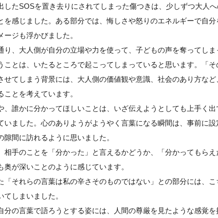
出したSOSを置き去りにされてしまった傷つきは、少しずつ大人
とを感じました。ある部分では、悔しさや怒りのエネルギーで自分
メージも浮かびました。
通り、大人側が自分の立場や力を使って、子どもの声を奪ってしま
うことは、いたるところで起こってしまっていると思います。「そ
させてしまう背景には、大人側の価値観や意識、社会のあり方など
ることを考えています。
や、誰かに分かってほしいことは、いざ伝えようとしても上手く出
ていました。心のありようがようやく言葉になる瞬間は、事前に設
の隙間に訪れるように思いました。
、相手のことを「分かった」と言えるかどうか、「分かってもらえ
も奥が深いことのように感じています。
た「それらの言葉は私の辛さそのものではない」との部分には、こ
いてしまいました。
自分の言葉で語ろうとする姿には、人間の尊厳を見たような感覚を