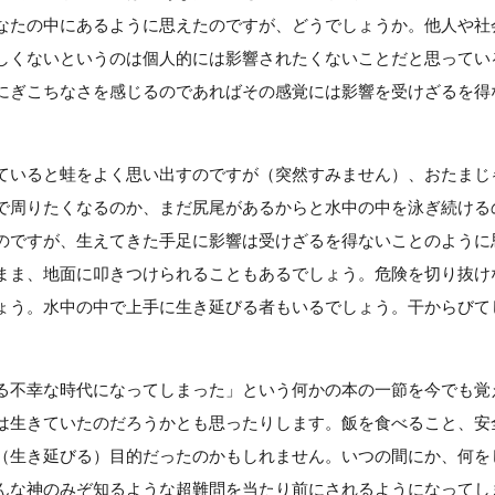
なたの中にあるように思えたのですが、どうでしょうか。他人や社
しくないというのは個人的には影響されたくないことだと思ってい
にぎこちなさを感じるのであればその感覚には影響を受けざるを得
ていると蛙をよく思い出すのですが（突然すみません）、おたまじ
で周りたくなるのか、まだ尻尾があるからと水中の中を泳ぎ続ける
のですが、生えてきた手足に影響は受けざるを得ないことのように
まま、地面に叩きつけられることもあるでしょう。危険を切り抜け
ょう。水中の中で上手に生き延びる者もいるでしょう。干からびて
る不幸な時代になってしまった」という何かの本の一節を今でも覚
は生きていたのだろうかとも思ったりします。飯を食べること、安
（生き延びる）目的だったのかもしれません。いつの間にか、何を
んな神のみぞ知るような超難問を当たり前にされるようになってし