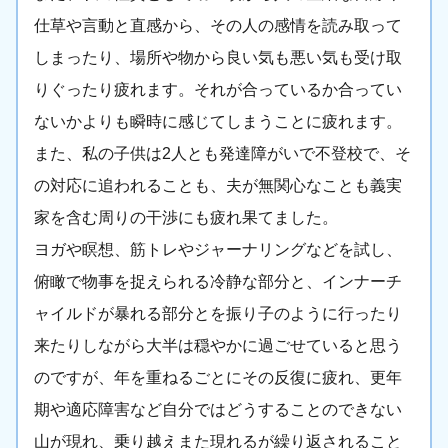
仕草や言動と直感から、その人の感情を読み取って
しまったり、場所や物から良い気も悪い気も受け取
りぐったり疲れます。それが合っているか合ってい
ないかよりも瞬時に感じてしまうことに疲れます。
また、私の子供は2人とも発達障がいで不登校で、そ
の対応に追われることも、夫が無関心なことも義実
家を含む周りの干渉にも疲れ果てました。
ヨガや瞑想、筋トレやジャーナリングなどを試し、
俯瞰で物事を捉えられる冷静な部分と、インナーチ
ャイルドが暴れる部分とを振り子のように行ったり
来たりしながら大半は穏やかに過ごせていると思う
のですが、年を重ねるごとにその反復に疲れ、更年
期や適応障害など自分ではどうすることのできない
山が現れ、乗り越えまた現れるが繰り返されること