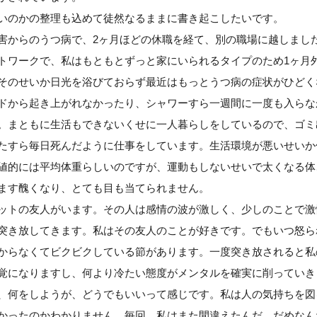
いのかの整理も込めて徒然なるままに書き起こしたいです。
害からのうつ病で、2ヶ月ほどの休職を経て、別の職場に越しまし
トワークで、私はもともとずっと家にいられるタイプのため1ヶ月
そのせいか日光を浴びておらず最近はもっとうつ病の症状がひどく
ドから起き上がれなかったり、シャワーすら一週間に一度も入らな
。まともに生活もできないくせに一人暮らしをしているので、ゴミ
たすら毎日死んだように仕事をしています。生活環境が悪いせいか
値的には平均体重らしいのですが、運動もしないせいで太くなる体
ます醜くなり、とても目も当てられません。
ットの友人がいます。その人は感情の波が激しく、少しのことで激
突き放してきます。私はその友人のことが好きです。でもいつ怒ら
からなくてビクビクしている節があります。一度突き放されると私
覚になりますし、何より冷たい態度がメンタルを確実に削っていき
、何をしようが、どうでもいいって感じです。私は人の気持ちを図
かったのかわかりません。毎回、私はまた間違えたんだ。だめなん