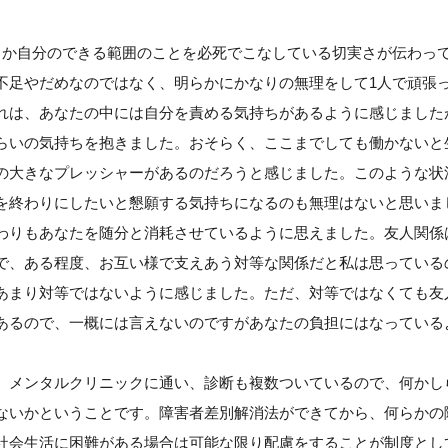
とか自分のできる範囲のことを必死でこなしている切実さが伝わっ
不足やだめなのではなく、明らかにかなりの無理をして1人で頑張
れは、あなたの中には自分を責める気持ちがあるように感じました
らいの気持ちを抱きました。おそらく、ここまでしても働かないと
の大きなプレッシャーがあるのだろうと感じました。このような状
を終わりにしたいと懇願する気持ちになるのも無理はないと思いま
わりもあなたを随分と消耗させているように思えました。友人関係
で、ある程度、お互い様で支えあう対等な関係だと私は思っている
あまり対等ではないように感じました。ただ、対等ではなくても友
あるので、一概には言えないのですがあなたの負担にはなっている
、メンタルクリニックに通い、診断も複数ついているので、何かし
ないかということです。障害者差別解消法ができてから、何らかの
社会生活に困難がある場合は可能な限り配慮をすることが制度とし