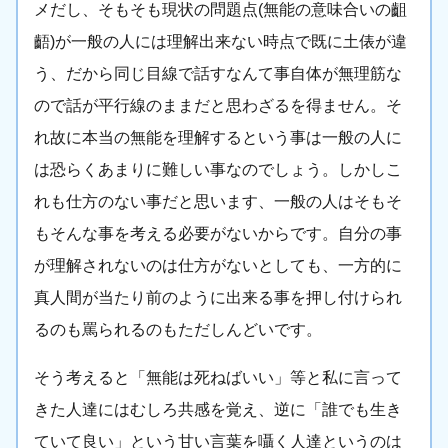
メだし、そもそも現状の問題点(無能の意味合いの齟
齬)が一般の人には理解出来ない時点で既に土俵が違
う、だから同じ目線で話すなんて事自体が無理筋な
ので話が平行線のままだと思わざるを得ません。そ
れ故に本当の無能を理解するという事は一般の人に
は恐らくあまりに難しい事なのでしょう。しかしこ
れも仕方のない事だと思います、一般の人はそもそ
もそんな事を考える必要がないからです。自分の事
が理解されないのは仕方がないとしても、一方的に
真人間が当たり前のように出来る事を押し付けられ
るのも罵られるのもただしんどいです。
そう考えると「無能は死ねばいい」等と私に言って
きた人達にはむしろ共感を覚え、逆に「誰でも生き
ていて良い」という甘い言葉を囁く人達というのは