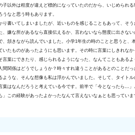
の子以外は程度が違えど標的になっていたのだから、いじめられる
ろうなと思う時もあります。
かり書いてしまいましたが、近いものを感じることもあって、そう
た、嫌な所があるなら直接伝えるか、言わないなら態度に出さない
で、頷きながら読んでいました。小学1年生の時のことと思うと、
ていたものがあったようにも思います。その時に言葉にしきれなか
そ言葉にできたり、感じられるようになった、なんてこともあるよ
人間関係はどうでしょうか？時々すれ違うことがあるとのことだっ
るような、そんな想像も私は浮かんでいました。そして、タイトル
言葉はなんだろうと考えている今です。前半で「今となったら…」
も」この経験があったよかったなんて言えないなぁとも思っていま