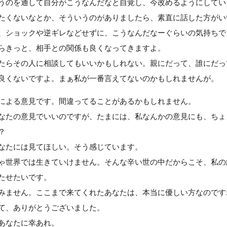
うのを通して自分がこうなんだなと自覚し、今改めるようにしてい
たくないなとか、そういうのがありましたら、素直に話した方がい
、ショックや逆ギレなどせずに、こうなんだなーぐらいの気持ちで
らきっと、相手との関係も良くなってきますよ。
たらその人に相談してもいいかもしれない。親にだって、誰にだっ
良くないですよ。まぁ私が一番言えてないのかもしれませんが。
による意見です。間違ってることがあるかもしれません。
なたの意見でいいのですが、たまには、私なんかの意見にも、ちょ
？
なたには見てほしい。そう感じています。
ゃ世界では生きていけません。そんな辛い世の中だからこそ、私の
たせたいです。
みません。ここまで来てくれたあなたは、本当に優しい方なのです
て、ありがとうございました。
あなたに幸あれ。