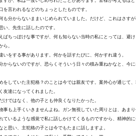
ますが、私は一度いじめられたことがあります。皆様が考えるほど
口を言われるなどのちょっとしたものです。
何も分からないままいじめられていました。だけど、これはさすが
思い、先生に話したのです。
えばちっぽけな事ですが、何も知らない当時の私にとっては、避け
から。
違いをする事があります。何かを話すたびに、何かすれ違う。
分からないのですが、恐らくそういう日々の積み重ねかなと、今に
めをしていた主犯格？のことは今では親友です。案外心が通じて、
く友達になってくれました。
だけではなく、他の子とも仲良くなりたかった。
物事も上手くいきませんよね。ガン無視していた周りとは、あまり
れているような感覚で私に話しかけてくるものですから、精神的に
なと思い、主犯格の子とは今でもたまに話しますよ。