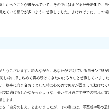
悲しかったことが書かれていて、その中にはまだまだ未消化で、自
耐えている部分が多いように想像しました。よければまた、この場
。
がとうございます。読みながら、あなたが“怠けている自分”と“息
、同じ枠に押し込めて責め続けてきたのだろうなと想像していまし
り、物事に向き合おうとした時に心の奥で何かが固まって動けなく
たびに逃げるしかなかったような、長い年月過ごす中での揺れが文
感じます。
とを「自分の甘え」とありましたが、その裏には、罪悪感や恥や恐