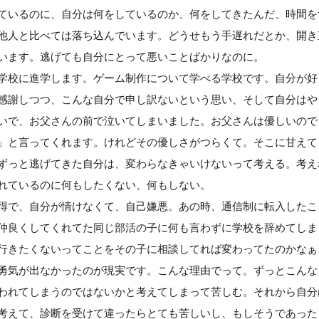
ているのに、自分は何をしているのか、何をしてきたんだ、時間を
他人と比べては落ち込んでいます。どうせもう手遅れだとか、開き
います。逃げても自分にとって悪いことばかりなのに。
学校に進学します。ゲーム制作について学べる学校です。自分が好
感謝しつつ、こんな自分で申し訳ないという思い、そして自分はや
いで、お父さんの前で泣いてしまいました。お父さんは優しいので
」と言ってくれます。けれどその優しさがつらくて。そこに甘えて
ずっと逃げてきた自分は、変わらなきゃいけないって考える。考え
れているのに何もしたくない、何もしない。
得で、自分が情けなくて、自己嫌悪。あの時、通信制に転入したこ
仲良くしてくれてた同じ部活の子に何も言わずに学校を辞めてしま
行きたくないってことをその子に相談してれば変わってたのかなぁ
勇気が出なかったのが現実です。こんな理由でって。ずっとこんな
われてしまうのではないかと考えてしまって苦しむ。それから自分
考えて、診断を受けて違ったらとても苦しいし、もしそうであった