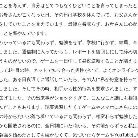
ことを考えず、自分はとてつもなくひどいことを言ってしまったと
お母さんが亡くなった日、その日は学校を休んでいて、お父さんか
をしていたことを覚えています。最後を看取らず、お母さんに心配
ことを悔やんでいます。
わかっているにも関わらず、勉強をせず、学校に行かず、結局、全
しました。通信制に入ってからも、レポートを後回しにして締め切
うものがないので、ゲームを一日中して昼夜逆転することが増えま
して1年目の時、ネットで知り合った男性がいて、よくオンライン
した。ある日夜遅くに通話していたら、その人に私が好意を持って
しました。そしてその時、相手から性的行為を要求されました。す
逃げました。その出来事がショックすぎて、こんなこと誰にも相談
んだこともあります。現実逃避したくてゲームやスマホにさらにの
の時からだいぶ落ち着いているにも関わらず、相変わらず勉強した
から開放されるのに。全日制にいた時から、その前からずっと私は
勉強を始めたとしても続かなくて、気づいたらゲームやYouTube