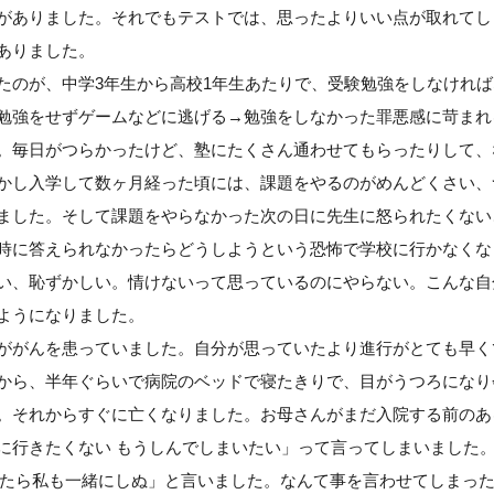
がありました。それでもテストでは、思ったよりいい点が取れてし
ありました。
たのが、中学3年生から高校1年生あたりで、受験勉強をしなけれ
勉強をせずゲームなどに逃げる→勉強をしなかった罪悪感に苛まれ
。毎日がつらかったけど、塾にたくさん通わせてもらったりして、
かし入学して数ヶ月経った頃には、課題をやるのがめんどくさい、
ました。そして課題をやらなかった次の日に先生に怒られたくない
時に答えられなかったらどうしようという恐怖で学校に行かなくな
い、恥ずかしい。情けないって思っているのにやらない。こんな自
ようになりました。
ががんを患っていました。自分が思っていたより進行がとても早く
から、半年ぐらいで病院のベッドで寝たきりで、目がうつろになり
。それからすぐに亡くなりました。お母さんがまだ入院する前のあ
に行きたくない もうしんでしまいたい」って言ってしまいました
ったら私も一緒にしぬ」と言いました。なんて事を言わせてしまっ