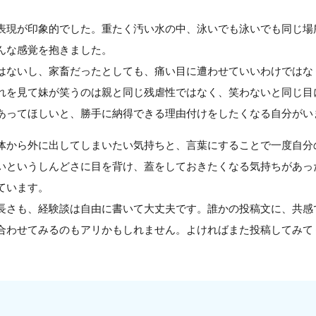
表現が印象的でした。重たく汚い水の中、泳いでも泳いでも同じ場
んな感覚を抱きました。
はないし、家畜だったとしても、痛い目に遭わせていいわけではな
れを見て妹が笑うのは親と同じ残虐性ではなく、笑わないと同じ目
あってほしいと、勝手に納得できる理由付けをしたくなる自分がい
体から外に出してしまいたい気持ちと、言葉にすることで一度自分
いというしんどさに目を背け、蓋をしておきたくなる気持ちがあっ
ています。
長さも、経験談は自由に書いて大丈夫です。誰かの投稿文に、共感
合わせてみるのもアリかもしれません。よければまた投稿してみて