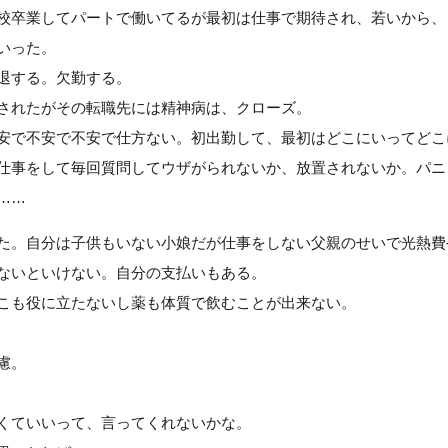
校卒業してパートで働いてるが最初は仕事で期待され、若いから、
いった。
退する。欠勤する。
されたがその転職先には精神病は、クローズ。
安で不安で不安で仕方ない。初出勤して、最初はどこにいってどこ
仕事をして毎回質問してウザがられないか、放置されないか。パニ
……
た。自分は子供もいない小娘だが仕事をしない父親のせいで光熱費
ないといけない。自分の支払いもある。
こも役に立たないし薬も体質で飲むことが出来ない。
慮。
くていいって、言ってくれないかな。