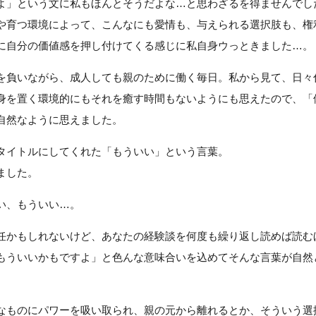
よ」という文に私もほんとそうだよな…と思わざるを得ませんでし
や育つ環境によって、こんなにも愛情も、与えられる選択肢も、権
に自分の価値感を押し付けてくる感じに私自身ウっときました…。
を負いながら、成人しても親のために働く毎日。私から見て、日々
身を置く環境的にもそれを癒す時間もないようにも思えたので、「
自然なように思えました。
タイトルにしてくれた「もういい」という言葉。
ました。
い、もういい…。
任かもしれないけど、あなたの経験談を何度も繰り返し読めば読む
もういいかもですよ」と色んな意味合いを込めてそんな言葉が自然
なものにパワーを吸い取られ、親の元から離れるとか、そういう選