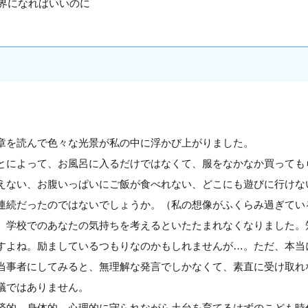
界になればいいのに
章を読んで色々な光景が私の中に浮かび上がりました。
とによって、お風呂に入るだけではなくて、服をなかなか買っても
えない、お腹いっぱいにご飯が食べれない、どこにも遊びに行けな
連続だったのではないでしょうか。（私の想像がふくらみ過ぎてい
、学校でのあなたの気持ちを考えるといたたまれなくなりました。
すよね。励ましているつもりなのかもしれませんが…。ただ、本当
当事者にしてみると、無理解な発言でしかなくて、素直に受け取れ
議ではありません。
済的、身体的、心理的に守られながら土台を育てるはずのこども時