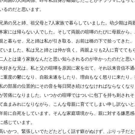
や周囲の人間関係、昨年私自身が離婚したことがトラウマになって
いるのだと思います。
兄弟の兄と姉、祖父母と7人家族で暮らしていました。幼少期は両
本家には帰らない人でした。そして両親の喧嘩のたびに母親から、
親と暮らせ、兄と姉は私が引き取る、お前は橋の下で拾ってきた、
ていました。私は兄と姉とは仲が良く、両親よりも2人に育てても
二人とは違う家族なんだと思い知らされるのが辛かったのだと思い
大好きな兄は、私と父の喧嘩を原因に家を出て、それ以来音信不通
に重度の鬱になり、自殺未遂をしたり、理由もなく怒りに来たり、
私の部屋の位置的にその音を毎日聞き続けななければならなくなり
が苦痛になりました。いつかの喧嘩ではついに包丁を持ち刺されそ
て血まみれになりながら、こんな母親に育ててしまい申し訳ないと
年前に自死をしています。そんな家庭環境から、親に対する嫌悪感
に感じています。
高いかつ、緊張しいでたどたどしく話す癖がぬけず、ぶりっ子だと