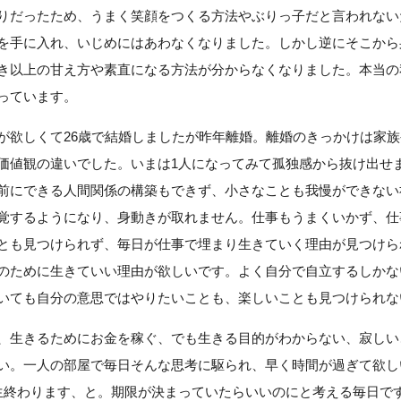
りだったため、うまく笑顔をつくる方法やぶりっ子だと言われない
を手に入れ、いじめにはあわなくなりました。しかし逆にそこから
き以上の甘え方や素直になる方法が分からなくなりました。本当の
っています。
が欲しくて26歳で結婚しましたが昨年離婚。離婚のきっかけは家
価値観の違いでした。いまは1人になってみて孤独感から抜け出せ
前にできる人間関係の構築もできず、小さなことも我慢ができない
覚するようになり、身動きが取れません。仕事もうまくいかず、仕
とも見つけられず、毎日が仕事で埋まり生きていく理由が見つけら
のために生きていい理由が欲しいです。よく自分で自立するしかな
いても自分の意思ではやりたいことも、楽しいことも見つけられな
、生きるためにお金を稼ぐ、でも生きる目的がわからない、寂しい
い。一人の部屋で毎日そんな思考に駆られ、早く時間が過ぎて欲し
生終わります、と。期限が決まっていたらいいのにと考える毎日で