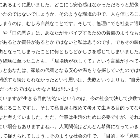
にあるように思いました。どこにも安心感はなかっただろうと想像
いたのではないでしょうか。そのような環境の中で、人を信じるこ
しまうのは、むしろ自然なことです。そして、無理にでも社会に適
」や「口の悪さ」は、あなたがサバイブするための装備のようなも
があるとか責任があるとかではないと私は思うのです。でもその装
由となってしまったことに何とももどかしさを感じてしまいました
う経験に至ったことも、「居場所が欲しくて」という言葉がすべて
っとあなたは、家族の代替となる安心や温もりを探していたのでは
関係すら続けられなかったという思いは、失敗というよりも、“自
”だったのではないかなと私は思います。
ていますが“生きる目的”がないというのは、今の社会で決して少数
感じることですし、そして私自身も改めて考えて生きる目的ってな
なと考えていました。ただ、仕事は生活のために必要ですが、それ
ない場合もありますよね…。人間関係はどんどん希薄になっていき
して捉えられてしまう…そのような社会の中で、「目的」や「意味