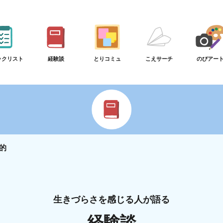
ックリスト
経験談
とりコミュ
こえサーチ
のびアー
的
生きづらさを感じる人が語る
経験談