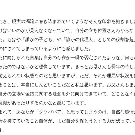
だき、現実の濁流に巻き込まれていくようなそんな印象を抱きまし
けばいいのかが見えなくなっていて、自分の立ち位置さえわからな
た。もはや「誰かの子ども」や「誰かの代理人」としての役割を超
のにされてしまっているようにも感じました。
たに向けられた言葉は自分の存在が一瞬で否定されたような、何も
ったのではないかと想像しています。きっとお母さんも長年の苦し
耐えられない状態なのだと思いますが、ただ、それが理屈や状況を
ることは、本当にしんどいことだなと私は思います。お父さんもま
自分の立場や金銭に関する疑念を外に向けてきていて、どことなく
意識があったりするのかなと感じています。
まれて、あなたが「クソババア」と思ってしまうのは、自然な感情
情を持てていること自体が、まだ自分を保とうとする力が残ってい
す。