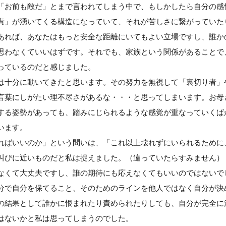
「お前も敵だ」とまで言われてしまう中で、もしかしたら自分の感
責」が湧いてくる構造になっていて、それが苦しさに繋がっていた
あれば、あなたはもっと安全な距離にいてもよい立場ですし、誰か
思わなくていいはずです。それでも、家族という関係があることで
っているのだと感じました。
は十分に動いてきたと思います。その努力を無視して「裏切り者」
言葉にしがたい理不尽さがあるな・・・と思ってしまいます。お母
する姿勢があっても、踏みにじられるような感覚が重なっていくば
います。
ればいいのか」という問いは、「これ以上壊れずにいられるために
叫びに近いものだと私は捉えました。（違っていたらすみません）
なくて大丈夫ですし、誰の期待にも応えなくてもいいのではないで
分で自分を保てること、そのためのラインを他人ではなく自分が決
の結果として誰かに恨まれたり責められたりしても、自分が完全に
はないかと私は思ってしまうのでした。