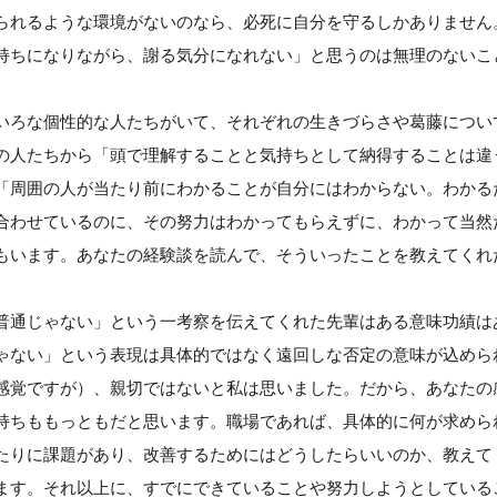
られるような環境がないのなら、必死に自分を守るしかありません
持ちになりながら、謝る気分になれない」と思うのは無理のないこ
いろな個性的な人たちがいて、それぞれの生きづらさや葛藤につい
の人たちから「頭で理解することと気持ちとして納得することは違
「周囲の人が当たり前にわかることが自分にはわからない。わかる
合わせているのに、その努力はわかってもらえずに、わかって当然
もいます。あなたの経験談を読んで、そういったことを教えてくれ
普通じゃない」という一考察を伝えてくれた先輩はある意味功績は
ゃない」という表現は具体的ではなく遠回しな否定の意味が込めら
感覚ですが）、親切ではないと私は思いました。だから、あなたの
持ちももっともだと思います。職場であれば、具体的に何が求めら
たりに課題があり、改善するためにはどうしたらいいのか、教えて
ます。それ以上に、すでにできていることや努力しようとしている