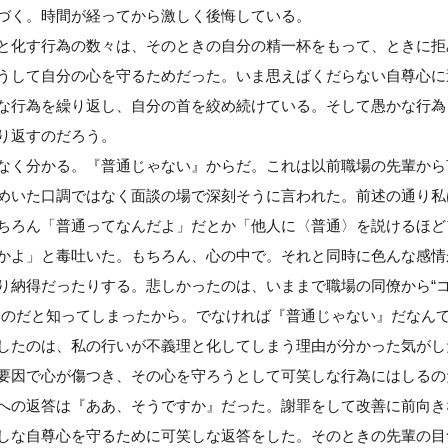
づく。時間が経ってから激しく後悔している。
化す行為の数々は、そのときの自分の精一杯をもって、ときに拒
うして自分の心を守るためだった。いま思えばくだらない自尊心に
な行為を繰り返し、自分の首を絞め続けている。そして愚かな行為
り返すのだろう。
く分かる。『普通じゃない』からだ。これは以前職場の先輩から
めいた口調ではなく面談の場で深刻そうに言われた。前述の通り私
ちろん「普通ってなんだよ」だとか「他人に〈普通〉を説けるほど
かよ」と毒吐いた。もちろん、心の中で。それと同時に色んな感情
り納得だったりする。悲しかったのは、いままで職場の同僚から“
たのだと知ってしまったから。でなければ『普通じゃない』だなん
したのは、私の行いが不義理と化してしまう理由が分かった気がし
要因で心が傷つき、その心を守ろうとして可笑しな行為にはしるの
への返答は『ああ、そうですか』だった。謝罪をして改善に前向き
しな自尊心を守るために可笑しな返答をした。そのときの先輩の目