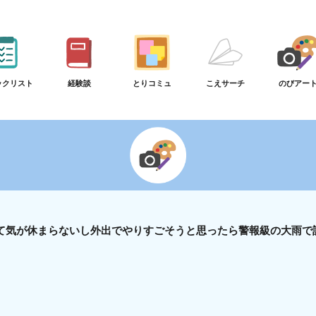
ックリスト
経験談
とりコミュ
こえサーチ
のびアー
て気が休まらないし外出でやりすごそうと思ったら警報級の大雨で