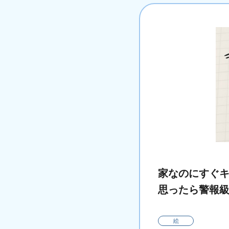
家なのにすぐ
思ったら警報
絵