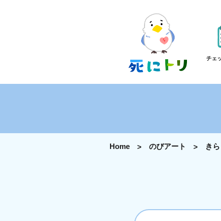
チェ
Home
のびアート
きら