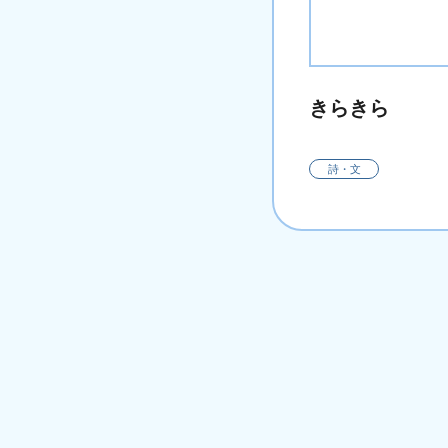
きらきら
詩・文