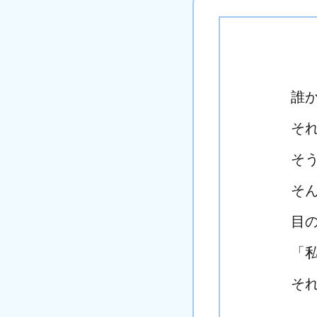
誰
そ
そ
そ
目
「
そ