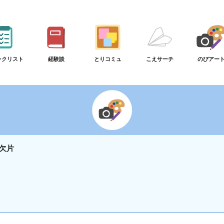
ックリスト
経験談
とりコミュ
こえサーチ
のびアー
欠片