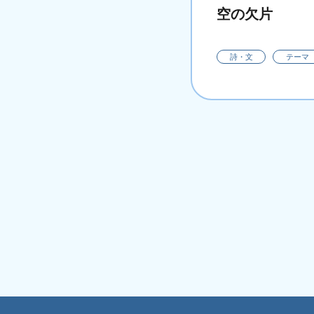
空の欠片
詩・文
テーマ