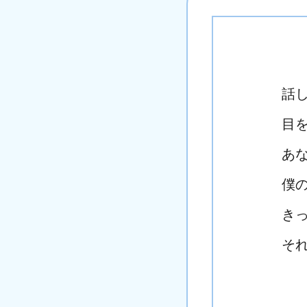
話
目
あ
僕
き
そ