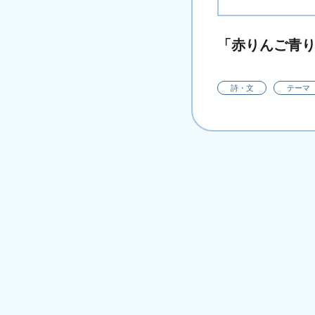
「赤りんご青
詩・文
テーマ