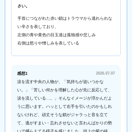
さい。
手首につながれた赤い鎖はトラウマから逃れられな
い辛さを表しており、
左側の青や黄色の目玉達は孤独感や悲しみ
右側は怒りや憎しみを表している
感想1
2026.07.07
涙を流す中央の人物が、「気持ちが追いつかな
い。」「苦しい何かを理解した心が先に反応して、
涙を流している…。」そんなイメージが浮かんだよ
うに思います。ハッとして右手を引いたのかもしれ
ないけれど、頑丈そうな鎖がジャラっと音を立て
て、逃がすまい・忘れさせないと言わんばかりの勢
いで捕らえてる様子を感じました。頭上の紫の線